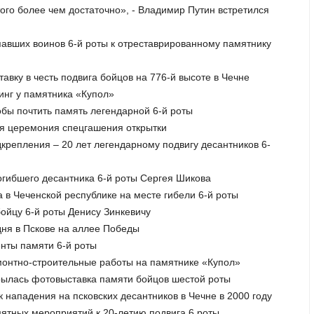
ого более чем достаточно», - Владимир Путин встретился
 павших воинов 6-й роты к отреставрированному памятнику
тавку в честь подвига бойцов на 776-й высоте в Чечне
тинг у памятника «Купол»
обы почтить память легендарной 6-й роты
ная церемония спецгашения открытки
одкрепления – 20 лет легендарному подвигу десантников 6-
погибшего десантника 6-й роты Сергея Шикова
 в Чеченской республике на месте гибели 6-й роты
бойцу 6-й роты Денису Зинкевичу
дня в Пскове на аллее Победы
енты памяти 6-й роты
емонтно-строительные работы на памятнике «Купол»
крылась фотовыставка памяти бойцов шестой роты
 нападения на псковских десантников в Чечне в 2000 году
мятных мероприятий к 20-летию подвига 6 роты