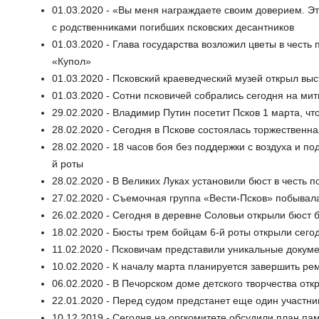
01.03.2020 - «Вы меня награждаете своим доверием. Эт
с родственниками погибших псковских десантников
01.03.2020 - Глава государства возложил цветы в честь
«Купол»
01.03.2020 - Псковский краеведческий музей открыл выс
01.03.2020 - Сотни псковичей собрались сегодня на ми
29.02.2020 - Владимир Путин посетит Псков 1 марта, чт
28.02.2020 - Сегодня в Пскове состоялась торжествен
28.02.2020 - 18 часов боя без поддержки с воздуха и п
й роты
28.02.2020 - В Великих Луках установили бюст в честь 
27.02.2020 - Съемочная группа «Вести-Псков» побывала
26.02.2020 - Сегодня в деревне Соловьи открыли бюст 
18.02.2020 - Бюсты трем бойцам 6-й роты открыли сего
11.02.2020 - Псковичам представили уникальные докум
10.02.2020 - К началу марта планируется завершить р
06.02.2020 - В Печорском доме детского творчества от
22.01.2020 - Перед судом предстанет еще один участник
10.12.2019 - Сегодня на оргкомитете обсудили план па