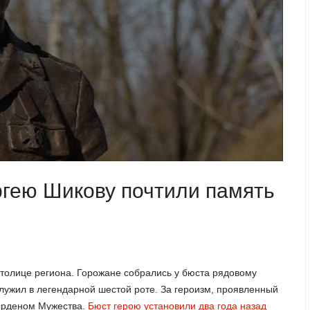
ргею Шикову почтили память
столице региона. Горожане собрались у бюста рядовому
лужил в легендарной шестой роте. За героизм, проявленный
 Орденом Мужества.
Бюст герою установили два года назад