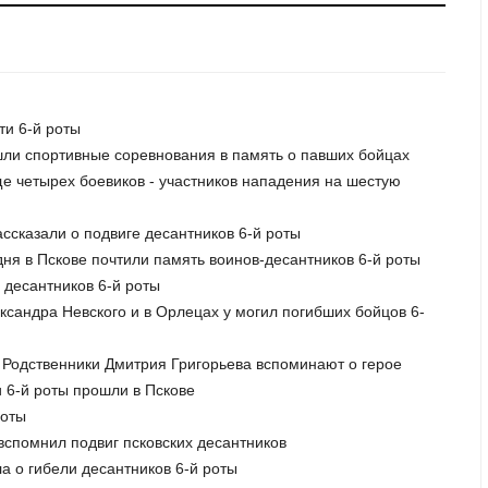
ти 6-й роты
ошли спортивные соревнования в память о павших бойцах
е четырех боевиков - участников нападения на шестую
ассказали о подвиге десантников 6-й роты
дня в Пскове почтили память воинов-десантников 6-й роты
 десантников 6-й роты
ксандра Невского и в Орлецах у могил погибших бойцов 6-
. Родственники Дмитрия Григорьева вспоминают о герое
и 6-й роты прошли в Пскове
роты
вспомнил подвиг псковских десантников
а о гибели десантников 6-й роты