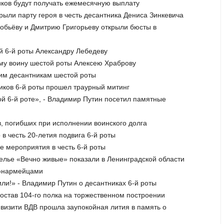
иков будут получать ежемесячную выплату
рыли парту героя в честь десантника Дениса Зинкевича
робьёву и Дмитрию Григорьеву открыли бюсты в
й 6-й роты Александру Лебедеву
ему воину шестой роты Алексею Храброву
шим десантникам шестой роты
ников 6-й роты прошел траурный митинг
ой 6-й роте», - Владимир Путин посетил памятные
в, погибших при исполнении воинского долга
 в честь 20-летия подвига 6-й роты
е мероприятия в честь 6-й роты
щелье «Вечно живые» показали в Ленинградской области
 юнармейцами
или!» - Владимир Путин о десантниках 6-й роты
остав 104-го полка на торжественном построении
дивизити ВДВ прошла заупокойная лития в память о