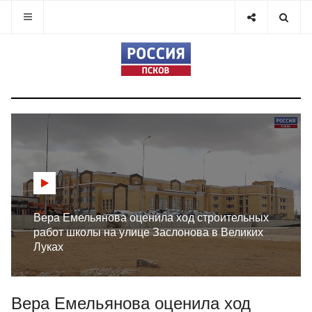
Вера Емельянова оценила ход строительных
работ школы на улице Заслонова в Великих
Луках
Вера Емельянова оценила ход