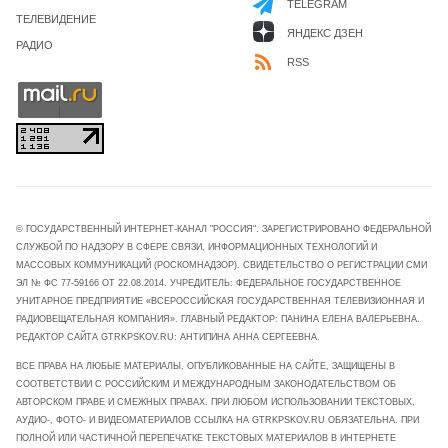
TELEGRAM
ТЕЛЕВИДЕНИЕ
ЯНДЕКС ДЗЕН
РАДИО
RSS
© ГОСУДАРСТВЕННЫЙ ИНТЕРНЕТ-КАНАЛ "РОССИЯ". ЗАРЕГИСТРИРОВАНО ФЕДЕРАЛЬНОЙ
СЛУЖБОЙ ПО НАДЗОРУ В СФЕРЕ СВЯЗИ, ИНФОРМАЦИОННЫХ ТЕХНОЛОГИЙ И
МАССОВЫХ КОММУНИКАЦИЙ (РОСКОМНАДЗОР). СВИДЕТЕЛЬСТВО О РЕГИСТРАЦИИ СМИ
ЭЛ № ФС 77-59166 ОТ 22.08.2014. УЧРЕДИТЕЛЬ: ФЕДЕРАЛЬНОЕ ГОСУДАРСТВЕННОЕ
УНИТАРНОЕ ПРЕДПРИЯТИЕ «ВСЕРОССИЙСКАЯ ГОСУДАРСТВЕННАЯ ТЕЛЕВИЗИОННАЯ И
РАДИОВЕЩАТЕЛЬНАЯ КОМПАНИЯ». ГЛАВНЫЙ РЕДАКТОР: ПАНИНА ЕЛЕНА ВАЛЕРЬЕВНА.
РЕДАКТОР САЙТА GTRKPSKOV.RU: АНТИПИНА АННА СЕРГЕЕВНА.
ВСЕ ПРАВА НА ЛЮБЫЕ МАТЕРИАЛЫ, ОПУБЛИКОВАННЫЕ НА САЙТЕ, ЗАЩИЩЕНЫ В
СООТВЕТСТВИИ С РОССИЙСКИМ И МЕЖДУНАРОДНЫМ ЗАКОНОДАТЕЛЬСТВОМ ОБ
АВТОРСКОМ ПРАВЕ И СМЕЖНЫХ ПРАВАХ. ПРИ ЛЮБОМ ИСПОЛЬЗОВАНИИ ТЕКСТОВЫХ,
АУДИО-, ФОТО- И ВИДЕОМАТЕРИАЛОВ ССЫЛКА НА GTRKPSKOV.RU ОБЯЗАТЕЛЬНА. ПРИ
ПОЛНОЙ ИЛИ ЧАСТИЧНОЙ ПЕРЕПЕЧАТКЕ ТЕКСТОВЫХ МАТЕРИАЛОВ В ИНТЕРНЕТЕ