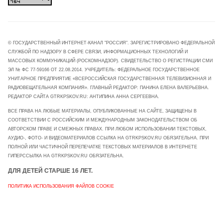
© ГОСУДАРСТВЕННЫЙ ИНТЕРНЕТ-КАНАЛ "РОССИЯ". ЗАРЕГИСТРИРОВАНО ФЕДЕРАЛЬНОЙ
СЛУЖБОЙ ПО НАДЗОРУ В СФЕРЕ СВЯЗИ, ИНФОРМАЦИОННЫХ ТЕХНОЛОГИЙ И
МАССОВЫХ КОММУНИКАЦИЙ (РОСКОМНАДЗОР). СВИДЕТЕЛЬСТВО О РЕГИСТРАЦИИ СМИ
ЭЛ № ФС 77-59166 ОТ 22.08.2014. УЧРЕДИТЕЛЬ: ФЕДЕРАЛЬНОЕ ГОСУДАРСТВЕННОЕ
УНИТАРНОЕ ПРЕДПРИЯТИЕ «ВСЕРОССИЙСКАЯ ГОСУДАРСТВЕННАЯ ТЕЛЕВИЗИОННАЯ И
РАДИОВЕЩАТЕЛЬНАЯ КОМПАНИЯ». ГЛАВНЫЙ РЕДАКТОР: ПАНИНА ЕЛЕНА ВАЛЕРЬЕВНА.
РЕДАКТОР САЙТА GTRKPSKOV.RU: АНТИПИНА АННА СЕРГЕЕВНА.
ВСЕ ПРАВА НА ЛЮБЫЕ МАТЕРИАЛЫ, ОПУБЛИКОВАННЫЕ НА САЙТЕ, ЗАЩИЩЕНЫ В
СООТВЕТСТВИИ С РОССИЙСКИМ И МЕЖДУНАРОДНЫМ ЗАКОНОДАТЕЛЬСТВОМ ОБ
АВТОРСКОМ ПРАВЕ И СМЕЖНЫХ ПРАВАХ. ПРИ ЛЮБОМ ИСПОЛЬЗОВАНИИ ТЕКСТОВЫХ,
АУДИО-, ФОТО- И ВИДЕОМАТЕРИАЛОВ ССЫЛКА НА GTRKPSKOV.RU ОБЯЗАТЕЛЬНА. ПРИ
ПОЛНОЙ ИЛИ ЧАСТИЧНОЙ ПЕРЕПЕЧАТКЕ ТЕКСТОВЫХ МАТЕРИАЛОВ В ИНТЕРНЕТЕ
ГИПЕРССЫЛКА НА GTRKPSKOV.RU ОБЯЗАТЕЛЬНА.
ДЛЯ ДЕТЕЙ СТАРШЕ 16 ЛЕТ.
ПОЛИТИКА ИСПОЛЬЗОВАНИЯ ФАЙЛОВ COOKIE