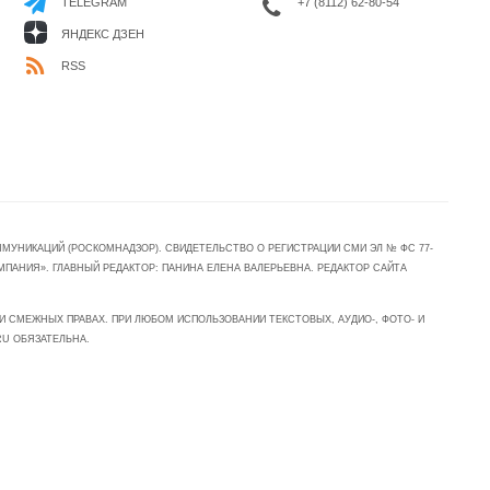
+7 (8112) 62-80-54
TELEGRAM
ЯНДЕКС ДЗЕН
RSS
УНИКАЦИЙ (РОСКОМНАДЗОР). СВИДЕТЕЛЬСТВО О РЕГИСТРАЦИИ СМИ ЭЛ № ФС 77-
МПАНИЯ». ГЛАВНЫЙ РЕДАКТОР: ПАНИНА ЕЛЕНА ВАЛЕРЬЕВНА. РЕДАКТОР САЙТА
 СМЕЖНЫХ ПРАВАХ. ПРИ ЛЮБОМ ИСПОЛЬЗОВАНИИ ТЕКСТОВЫХ, АУДИО-, ФОТО- И
RU ОБЯЗАТЕЛЬНА.