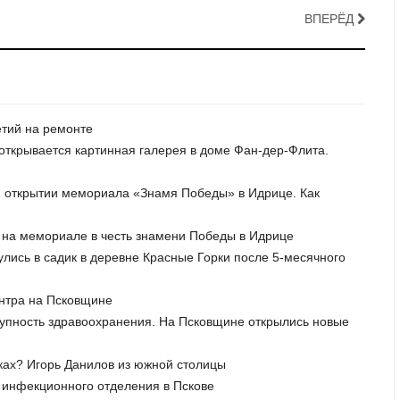
ВПЕРЁД
етий на ремонте
я открывается картинная галерея в доме Фан-дер-Флита.
м открытии мемориала «Знамя Победы» в Идрице. Как
т на мемориале в честь знамени Победы в Идрице
улись в садик в деревне Красные Горки после 5-месячного
ентра на Псковщине
ступность здравоохранения. На Псковщине открылись новые
уках? Игорь Данилов из южной столицы
о инфекционного отделения в Пскове