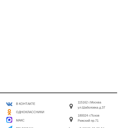
115162 г.Москва
В КОНТАКТЕ
ул.Шаболовка д.37
ОДНОКЛАССНИКИ
180024 г.Псков
МАКС
Рижский пр.71