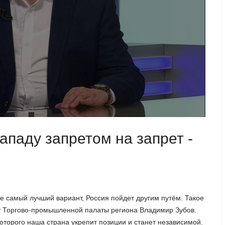
ападу запретом на запрет -
не самый лучший вариант, Россия пойдет другим путём. Такое
нт Торгово-промышленной палаты региона Владимир Зубов.
оторого наша страна укрепит позиции и станет независимой.