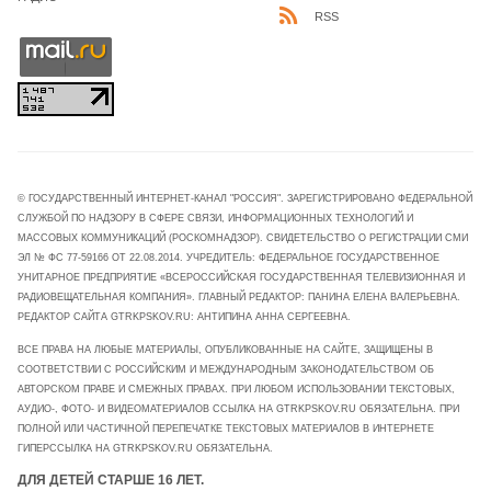
RSS
© ГОСУДАРСТВЕННЫЙ ИНТЕРНЕТ-КАНАЛ "РОССИЯ". ЗАРЕГИСТРИРОВАНО ФЕДЕРАЛЬНОЙ
СЛУЖБОЙ ПО НАДЗОРУ В СФЕРЕ СВЯЗИ, ИНФОРМАЦИОННЫХ ТЕХНОЛОГИЙ И
МАССОВЫХ КОММУНИКАЦИЙ (РОСКОМНАДЗОР). СВИДЕТЕЛЬСТВО О РЕГИСТРАЦИИ СМИ
ЭЛ № ФС 77-59166 ОТ 22.08.2014. УЧРЕДИТЕЛЬ: ФЕДЕРАЛЬНОЕ ГОСУДАРСТВЕННОЕ
УНИТАРНОЕ ПРЕДПРИЯТИЕ «ВСЕРОССИЙСКАЯ ГОСУДАРСТВЕННАЯ ТЕЛЕВИЗИОННАЯ И
РАДИОВЕЩАТЕЛЬНАЯ КОМПАНИЯ». ГЛАВНЫЙ РЕДАКТОР: ПАНИНА ЕЛЕНА ВАЛЕРЬЕВНА.
РЕДАКТОР САЙТА GTRKPSKOV.RU: АНТИПИНА АННА СЕРГЕЕВНА.
ВСЕ ПРАВА НА ЛЮБЫЕ МАТЕРИАЛЫ, ОПУБЛИКОВАННЫЕ НА САЙТЕ, ЗАЩИЩЕНЫ В
СООТВЕТСТВИИ С РОССИЙСКИМ И МЕЖДУНАРОДНЫМ ЗАКОНОДАТЕЛЬСТВОМ ОБ
АВТОРСКОМ ПРАВЕ И СМЕЖНЫХ ПРАВАХ. ПРИ ЛЮБОМ ИСПОЛЬЗОВАНИИ ТЕКСТОВЫХ,
АУДИО-, ФОТО- И ВИДЕОМАТЕРИАЛОВ ССЫЛКА НА GTRKPSKOV.RU ОБЯЗАТЕЛЬНА. ПРИ
ПОЛНОЙ ИЛИ ЧАСТИЧНОЙ ПЕРЕПЕЧАТКЕ ТЕКСТОВЫХ МАТЕРИАЛОВ В ИНТЕРНЕТЕ
ГИПЕРССЫЛКА НА GTRKPSKOV.RU ОБЯЗАТЕЛЬНА.
ДЛЯ ДЕТЕЙ СТАРШЕ 16 ЛЕТ.