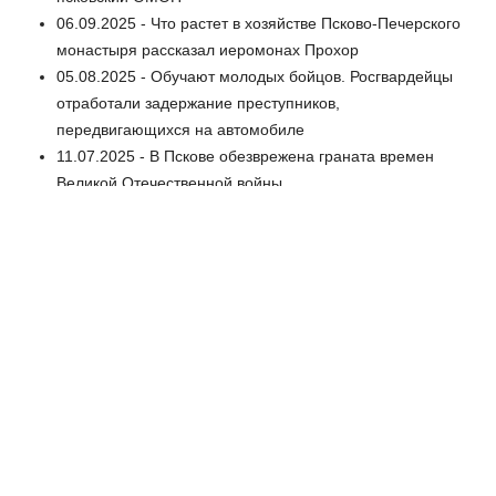
06.09.2025 - Что растет в хозяйстве Псково-Печерского
монастыря рассказал иеромонах Прохор
05.08.2025 - Обучают молодых бойцов. Росгвардейцы
отработали задержание преступников,
передвигающихся на автомобиле
11.07.2025 - В Пскове обезврежена граната времен
Великой Отечественной войны
07.07.2025 - Псковский спецназ Росгвардии проверил
свои силы в борьбе, стрельбе и физподготовке
03.07.2025 - Летний период боевой подготовки
стартовал в подразделениях Северо-Западного округа
Росгвардии
06.03.2025 - Хорошие специалисты нужны везде. Как
конкурс профессионального мастерства помогает и
работникам, и предприятиям?
05.03.2025 - Сегодня семье погибшего на СВО
гвардии лейтенанта Егора Соломоновича передали
ордена