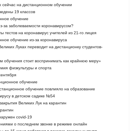
ах сейчас на дистанционном обучении
ведены 19 классов
онное обучение
из-за заболеваемости коронавирусом?
ты тестов на коронавирус учителей из 21-го лицея
онное обучение из-за коронавируса
Великих Луках переводит на дистанционку студентов-
м обучения стоит воспринимать как крайнюю меру»
емия физкультуры и спорта
сентября
анционное обучение
дистанционное обучение повлияло на образование
вирусу в детском садике №54
закрытия Великих Лук на карантин
арантин
наружен covid-19
лениями о последнем звонке в режиме онлайн
ады до 15 июня работают в режиме дежурных групп