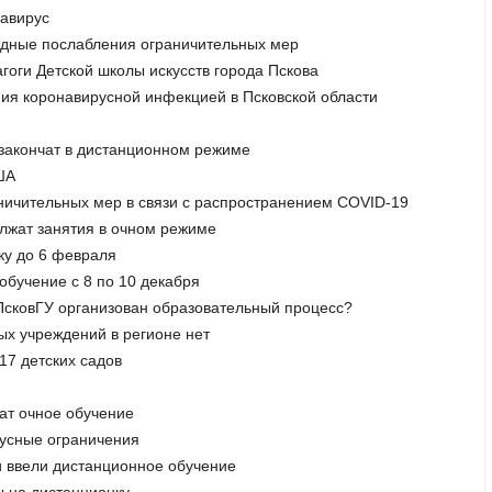
навирус
едные послабления ограничительных мер
гоги Детской школы искусств города Пскова
ия коронавирусной инфекцией в Псковской области
 закончат в дистанционном режиме
ША
раничительных мер в связи с распространением COVID-19
олжат занятия в очном режиме
ку до 6 февраля
обучение с 8 по 10 декабря
 ПсковГУ организован образовательный процесс?
ых учреждений в регионе нет
17 детских садов
жат очное обучение
русные ограничения
и ввели дистанционное обучение
ы на дистанционку