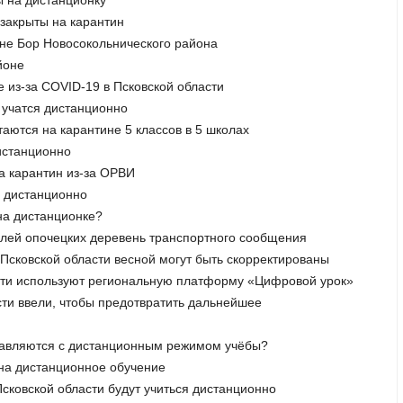
 закрыты на карантин
вне Бор Новосокольнического района
йоне
е из-за COVID-19 в Псковской области
и учатся дистанционно
таются на карантине 5 классов в 5 школах
дистанционно
на карантин из-за ОРВИ
я дистанционно
 на дистанционке?
елей опочецких деревень транспортного сообщения
Псковской области весной могут быть скорректированы
ласти используют региональную платформу «Цифровой урок»
сти ввели, чтобы предотвратить дальнейшее
справляются с дистанционным режимом учёбы?
 на дистанционное обучение
Псковской области будут учиться дистанционно