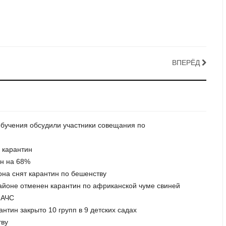
ВПЕРЁД
обучения обсудили участники совещания по
а карантин
ен на 68%
она снят карантин по бешенству
районе отменен карантин по африканской чуме свиней
 АЧС
антин закрыто 10 групп в 9 детских садах
тву