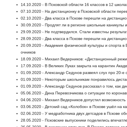
14.10.2020 - В Псковской области 16 классов в 12 школ
07.10.2020 - На дистанционку в Псковской области пере
02.10.2020 - Два класса в Пскове перешли на дистанци
30.09.2020 - Продлят ли в регионе школьные каникулы 
29.09.2020 - Не подтвердился. Стали известны результа
28.09.2020 - Два класса в Пскове перешли на дистанци
20.09.2020 - Академия физической культуры и спорта в 
очников
18.09.2020 - Михаил Ведерников: «Дистанционный режи
17.09.2020 - В Великих Луках закрыта на карантин Акад
01.09.2020 - Александр Седунов развеял слух про 20-е 
01.09.2020 - Некоторым школьникам понравилось дист
01.09.2020 - Александр Седунов рассказал о том, как 
05.06.2020 - Дина Перевозчикова о ситуации по корона
04.06.2020 - Михаил Ведерников допустил возможность 
03.06.2020 - Детский сад «Колобок» в Пскове ушёл на к
02.06.2020 - У медработника двух детсадов в Пскове об
28.05.2020 - Псковские выпускники поделились впечат
26.05.2020 - В ожидании открытия. В Пскове детские с