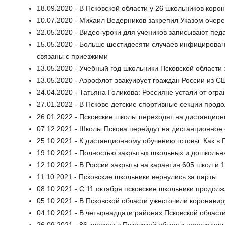
18.09.2020 - В Псковской области у 26 школьников коро
10.07.2020 - Михаил Ведерников закрепил Указом очер
22.05.2020 - Видео-уроки для учеников записывают педа
15.05.2020 - Больше шестидесяти случаев инфицирован
связаны с приезжими
13.05.2020 - Учебный год школьники Псковской области
13.05.2020 - Аэрофлот эвакуирует граждан России из С
24.04.2020 - Татьяна Голикова: Россияне устали от ог
27.01.2022 - В Пскове детские спортивные секции прод
26.01.2022 - Псковские школы переходят на дистанцион
07.12.2021 - Школы Пскова перейдут на дистанционное 
25.10.2021 - К дистанционному обучению готовы. Как в
19.10.2021 - Полностью закрытых школьных и дошкольн
12.10.2021 - В России закрыты на карантин 605 школ и 1
11.10.2021 - Псковские школьники вернулись за парты
08.10.2021 - С 11 октября псковские школьники продол
05.10.2021 - В Псковской области ужесточили коронави
04.10.2021 - В четырнадцати районах Псковской област
26.09.2021 - 86 классов в Псковской области переведен