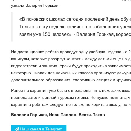
узнала Валерия Горькая.
«В псковских школах сегодня последний день обуче
Только за эту неделю количество заболевших увел
взяли уже 150 человек», - Валерия Горькая, корре
На дистанционке ребята проведут одну учебную неделю - с 2
каникулы, которые разорвут контакты между детьми еще на д
видеовстречи и занятия. Уроки будут проходить в зависимост
некоторых школах для начальных классов организуют дежурн
дополнительного образования, спортивных секциях и кружках
Ранее на карантин уже были отправлены пять псковских школ.
преподаватели к онлайн-урокам готовы. Но нужно помнить, ч
карантина ребятам следует не только не ходить в школу, но 
Валерия Горькая, Иван Павлов. Вести-Псков
Наш канал в Telegram