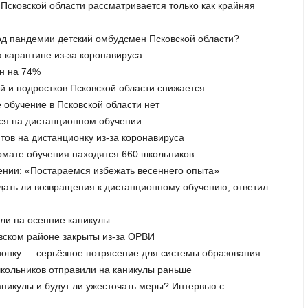
 Псковской области рассматривается только как крайняя
иод пандемии детский омбудсмен Псковской области?
а карантине из-за коронавируса
ен на 74%
й и подростков Псковской области снижается
 обучение в Псковской области нет
тся на дистанционном обучении
тов на дистанционку из-за коронавируса
ормате обучения находятся 660 школьников
ении: «Постараемся избежать весеннего опыта»
ждать ли возвращения к дистанционному обучению, ответил
шли на осенние каникулы
овском районе закрыты из-за ОРВИ
ционку — серьёзное потрясение для системы образования
школьников отправили на каникулы раньше
аникулы и будут ли ужесточать меры? Интервью с