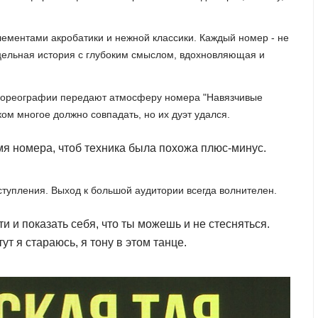
лементами акробатики и нежной классики. Каждый номер - не
 цельная история с глубоким смыслом, вдохновляющая и
хореографии передают атмосферу номера "Навязчивые
ком многое должно совпадать, но их дуэт удался.
емя номера, чтоб техника была похожа плюс-минус.
тупления. Выход к большой аудитории всегда волнителен.
и и показать себя, что ты можешь и не стесняться.
т я стараюсь, я тону в этом танце.