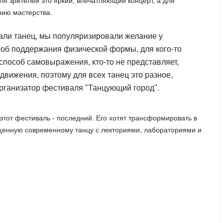
ля зрителей это яркий, впечатляющий концерт, а для
нию мастерства.
али танец, мы популяризировали желание у
соб поддержания физической формы, для кого-то
о способ самовыражения, кто-то не представляет,
 движения, поэтому для всех танец это разное,
организатор фестиваля "Танцующий город".
этот фестиваль - последний. Его хотят трансформировать в
ященную современному танцу с лекториями, лабораториями и