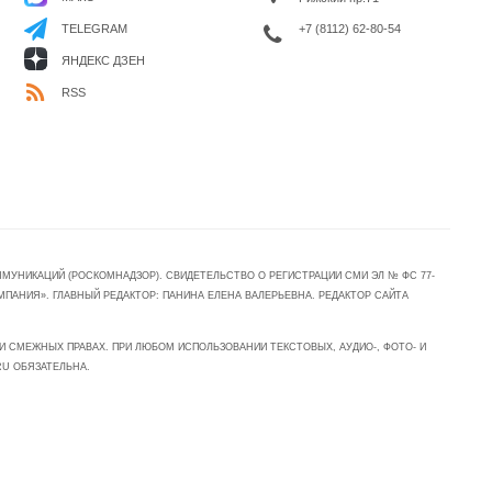
+7 (8112) 62-80-54
TELEGRAM
ЯНДЕКС ДЗЕН
RSS
УНИКАЦИЙ (РОСКОМНАДЗОР). СВИДЕТЕЛЬСТВО О РЕГИСТРАЦИИ СМИ ЭЛ № ФС 77-
МПАНИЯ». ГЛАВНЫЙ РЕДАКТОР: ПАНИНА ЕЛЕНА ВАЛЕРЬЕВНА. РЕДАКТОР САЙТА
 СМЕЖНЫХ ПРАВАХ. ПРИ ЛЮБОМ ИСПОЛЬЗОВАНИИ ТЕКСТОВЫХ, АУДИО-, ФОТО- И
RU ОБЯЗАТЕЛЬНА.