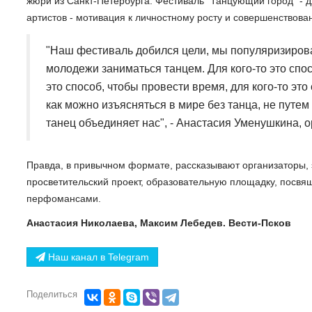
жюри из Санкт-Петербурга. Фестиваль "Танцующий город" - д
артистов - мотивация к личностному росту и совершенствова
"Наш фестиваль добился цели, мы популяризиров
молодежи заниматься танцем. Для кого-то это спо
это способ, чтобы провести время, для кого-то эт
как можно изъясняться в мире без танца, не путем
танец объединяет нас", - Анастасия Уменушкина, 
Правда, в привычном формате, рассказывают организаторы, 
просветительский проект, образовательную площадку, посв
перфомансами.
Анастасия Николаева, Максим Лебедев. Вести-Псков
Наш канал в Telegram
Поделиться