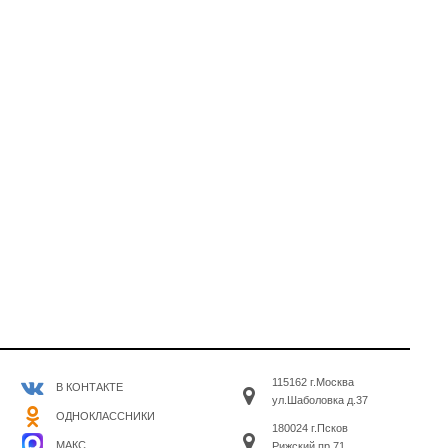
115162 г.Москва
В КОНТАКТЕ
ул.Шаболовка д.37
ОДНОКЛАССНИКИ
180024 г.Псков
МАКС
Рижский пр.71