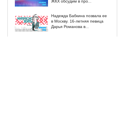
ЖКХ обсудим в про...
Надежда Бабкина позвала ее
в Москву. 16-летняя певица
Дарья Романова в...
День деревни Дуброво
отметят 7 августа. В
программе – концерт, игры и
...
Продлен прием заявок на
программу "Послы Победы.
Смена"...