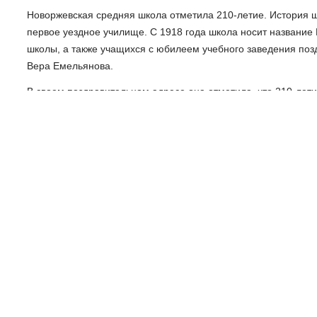
Новоржевская средняя школа отметила 210-летие. История шк
первое уездное училище. С 1918 года школа носит название 
школы, а также учащихся с юбилеем учебного заведения поз
Вера Емельянова.
В своем поздравительном адресе она отметила, что 210-лети
оглянуться на богатую историю учреждения. Вера Емельянов
случаю в школе прошли праздничные мероприятия. Состоялас
традиции был объявлен день школьного самоуправления. Та
с изделиями и угощениями, которые подготовили учащиеся н
Благодаря колоссальным усилиям и профессионализму педа
учреждением Новоржевского муниципального округа.
Вести-Псков
Наш канал в Telegram
Поделиться