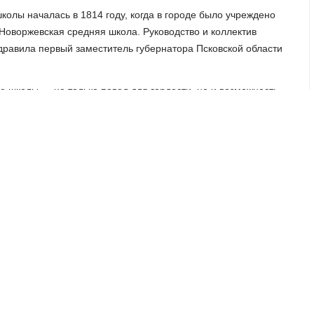
олы началась в 1814 году, когда в городе было учреждено
Новоржевская средняя школа. Руководство и коллектив
дравила первый заместитель губернатора Псковской области
е школы — не только повод для гордости, но и возможность
а выразила благодарность всем педагогам школы. По этому
ь торжественная линейка, после чего по многолетней
кже в рамках праздника в учреждении работала ярмарка
ачальной школы и их родители.
гогов сегодня школа является базовым образовательным