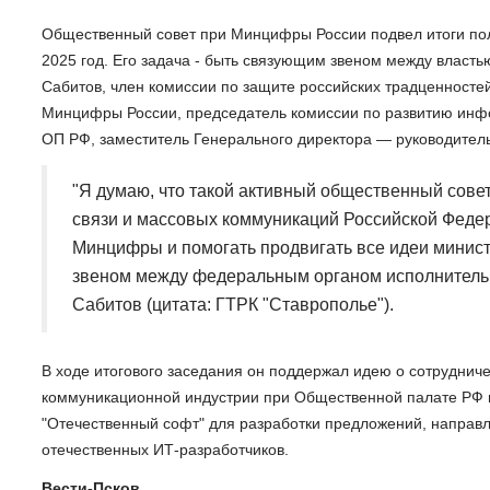
Общественный совет при Минцифры России подвел итоги пол
2025 год. Его задача - быть связующим звеном между власт
Сабитов, член комиссии по защите российских традценносте
Минцифры России, председатель комиссии по развитию ин
ОП РФ, заместитель Генерального директора — руководител
"Я думаю, что такой активный общественный совет
связи и массовых коммуникаций Российской Федер
Минцифры и помогать продвигать все идеи минист
звеном между федеральным органом исполнительн
Сабитов (цитата: ГТРК "Ставрополье").
В ходе итогового заседания он поддержал идею о сотруднич
коммуникационной индустрии при Общественной палате РФ 
"Отечественный софт" для разработки предложений, направ
отечественных ИТ-разработчиков.
Вести-Псков