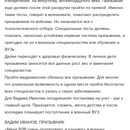
Изобретение, на минуточку, восемнадцатого века. Призывник
еще должен после этой раскрутки пройти по прямой. Именно
такие тесты, говорят в военкомате, помогают распределить
призывников по войскам. Но начинается все с
психологического отбора. Специальные тесты должны
показать, насколько устойчива нервная система призывника, и
пригоден ли он к военным специальностям или обучению в
ВУЗе.
Далее переходят к здоровью физическому. В личное дело
призывника заносятся все данные рост, вес и замечания
специалистов.
Пройти медкомиссию обязаны все призывники. Для многих
это уникальная возможность в одном месте пройти бесплатно
всех специалистов и узнать о своих заболеваниях.
Для Вадима Иванова сегодняшняя постановка на учет - шаг к
главной цели. Признается, служить, мечта детства и после
колледжа планирует поступление в военный ВУЗ.
ВАДИМ ИВАНОВ, ПРИЗЫВНИК:
«Меня ВДВ очень притягивает, я нахожусь в военно-