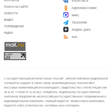
КОНТАКТЫ
В КОНТАКТЕ
ПОИСК НА САЙТЕ
ОДНОКЛАССНИКИ
НОВОСТИ
МАКС
ВИДЕО
TELEGRAM
ТЕЛЕВИДЕНИЕ
ЯНДЕКС ДЗЕН
РАДИО
RSS
© ГОСУДАРСТВЕННЫЙ ИНТЕРНЕТ-КАНАЛ "РОССИЯ". ЗАРЕГИСТРИРОВАНО ФЕДЕРАЛЬНОЙ
СЛУЖБОЙ ПО НАДЗОРУ В СФЕРЕ СВЯЗИ, ИНФОРМАЦИОННЫХ ТЕХНОЛОГИЙ И
МАССОВЫХ КОММУНИКАЦИЙ (РОСКОМНАДЗОР). СВИДЕТЕЛЬСТВО О РЕГИСТРАЦИИ СМИ
ЭЛ № ФС 77-59166 ОТ 22.08.2014. УЧРЕДИТЕЛЬ: ФЕДЕРАЛЬНОЕ ГОСУДАРСТВЕННОЕ
УНИТАРНОЕ ПРЕДПРИЯТИЕ «ВСЕРОССИЙСКАЯ ГОСУДАРСТВЕННАЯ ТЕЛЕВИЗИОННАЯ И
РАДИОВЕЩАТЕЛЬНАЯ КОМПАНИЯ». ГЛАВНЫЙ РЕДАКТОР: ПАНИНА ЕЛЕНА ВАЛЕРЬЕВНА.
РЕДАКТОР САЙТА GTRKPSKOV.RU: АНТИПИНА АННА СЕРГЕЕВНА.