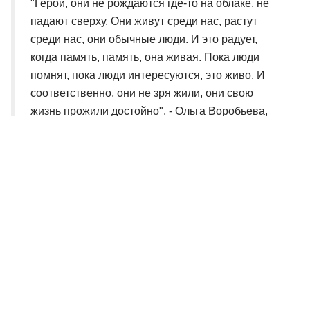
"Герои, они не рождаются где-то на облаке, не
падают сверху. Они живут среди нас, растут
среди нас, они обычные люди. И это радует,
когда память, память, она живая. Пока люди
помнят, пока люди интересуются, это живо. И
соответственно, они не зря жили, они свою
жизнь прожили достойно", - Ольга Воробьева,
сестра погибшего Алексея Васильева.
Вести-Псков
Наш канал в Telegram
Поделиться
НАЗАД
ВПЕРЁД