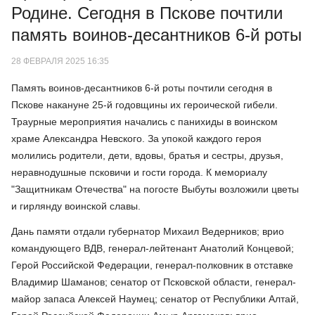
Родине. Сегодня в Пскове почтили
память воинов-десантников 6-й роты
28 ФЕВРАЛЯ 2025 16:35
Память воинов-десантников 6-й роты почтили сегодня в
Пскове накануне 25-й годовщины их героической гибели.
Траурные мероприятия начались с панихиды в воинском
храме Александра Невского. За упокой каждого героя
молились родители, дети, вдовы, братья и сестры, друзья,
неравнодушные псковичи и гости города. К мемориалу
"Защитникам Отечества" на погосте Выбуты возложили цветы
и гирлянду воинской славы.
Дань памяти отдали губернатор Михаил Ведерников; врио
командующего ВДВ, генерал-лейтенант Анатолий Концевой;
Герой Российской Федерации, генерал-полковник в отставке
Владимир Шаманов; сенатор от Псковской области, генерал-
майор запаса Алексей Наумец; сенатор от Республики Алтай,