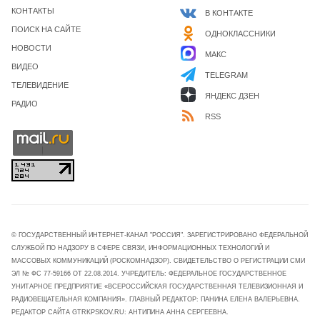
КОНТАКТЫ
В КОНТАКТЕ
ПОИСК НА САЙТЕ
ОДНОКЛАССНИКИ
НОВОСТИ
МАКС
ВИДЕО
TELEGRAM
ТЕЛЕВИДЕНИЕ
ЯНДЕКС ДЗЕН
РАДИО
RSS
© ГОСУДАРСТВЕННЫЙ ИНТЕРНЕТ-КАНАЛ "РОССИЯ". ЗАРЕГИСТРИРОВАНО ФЕДЕРАЛЬНОЙ
СЛУЖБОЙ ПО НАДЗОРУ В СФЕРЕ СВЯЗИ, ИНФОРМАЦИОННЫХ ТЕХНОЛОГИЙ И
МАССОВЫХ КОММУНИКАЦИЙ (РОСКОМНАДЗОР). СВИДЕТЕЛЬСТВО О РЕГИСТРАЦИИ СМИ
ЭЛ № ФС 77-59166 ОТ 22.08.2014. УЧРЕДИТЕЛЬ: ФЕДЕРАЛЬНОЕ ГОСУДАРСТВЕННОЕ
УНИТАРНОЕ ПРЕДПРИЯТИЕ «ВСЕРОССИЙСКАЯ ГОСУДАРСТВЕННАЯ ТЕЛЕВИЗИОННАЯ И
РАДИОВЕЩАТЕЛЬНАЯ КОМПАНИЯ». ГЛАВНЫЙ РЕДАКТОР: ПАНИНА ЕЛЕНА ВАЛЕРЬЕВНА.
РЕДАКТОР САЙТА GTRKPSKOV.RU: АНТИПИНА АННА СЕРГЕЕВНА.