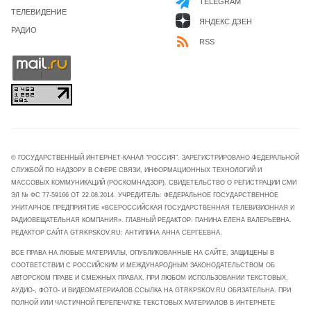
TELEGRAM
ТЕЛЕВИДЕНИЕ
ЯНДЕКС ДЗЕН
РАДИО
RSS
© ГОСУДАРСТВЕННЫЙ ИНТЕРНЕТ-КАНАЛ "РОССИЯ". ЗАРЕГИСТРИРОВАНО ФЕДЕРАЛЬНОЙ
СЛУЖБОЙ ПО НАДЗОРУ В СФЕРЕ СВЯЗИ, ИНФОРМАЦИОННЫХ ТЕХНОЛОГИЙ И
МАССОВЫХ КОММУНИКАЦИЙ (РОСКОМНАДЗОР). СВИДЕТЕЛЬСТВО О РЕГИСТРАЦИИ СМИ
ЭЛ № ФС 77-59166 ОТ 22.08.2014. УЧРЕДИТЕЛЬ: ФЕДЕРАЛЬНОЕ ГОСУДАРСТВЕННОЕ
УНИТАРНОЕ ПРЕДПРИЯТИЕ «ВСЕРОССИЙСКАЯ ГОСУДАРСТВЕННАЯ ТЕЛЕВИЗИОННАЯ И
РАДИОВЕЩАТЕЛЬНАЯ КОМПАНИЯ». ГЛАВНЫЙ РЕДАКТОР: ПАНИНА ЕЛЕНА ВАЛЕРЬЕВНА.
РЕДАКТОР САЙТА GTRKPSKOV.RU: АНТИПИНА АННА СЕРГЕЕВНА.
ВСЕ ПРАВА НА ЛЮБЫЕ МАТЕРИАЛЫ, ОПУБЛИКОВАННЫЕ НА САЙТЕ, ЗАЩИЩЕНЫ В
СООТВЕТСТВИИ С РОССИЙСКИМ И МЕЖДУНАРОДНЫМ ЗАКОНОДАТЕЛЬСТВОМ ОБ
АВТОРСКОМ ПРАВЕ И СМЕЖНЫХ ПРАВАХ. ПРИ ЛЮБОМ ИСПОЛЬЗОВАНИИ ТЕКСТОВЫХ,
АУДИО-, ФОТО- И ВИДЕОМАТЕРИАЛОВ ССЫЛКА НА GTRKPSKOV.RU ОБЯЗАТЕЛЬНА. ПРИ
ПОЛНОЙ ИЛИ ЧАСТИЧНОЙ ПЕРЕПЕЧАТКЕ ТЕКСТОВЫХ МАТЕРИАЛОВ В ИНТЕРНЕТЕ