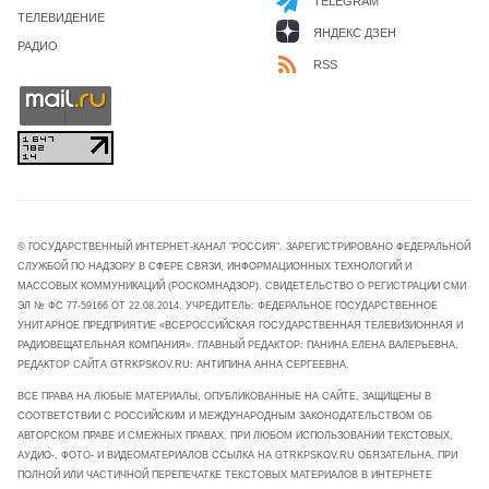
TELEGRAM
ТЕЛЕВИДЕНИЕ
ЯНДЕКС ДЗЕН
РАДИО
RSS
© ГОСУДАРСТВЕННЫЙ ИНТЕРНЕТ-КАНАЛ "РОССИЯ". ЗАРЕГИСТРИРОВАНО ФЕДЕРАЛЬНОЙ
СЛУЖБОЙ ПО НАДЗОРУ В СФЕРЕ СВЯЗИ, ИНФОРМАЦИОННЫХ ТЕХНОЛОГИЙ И
МАССОВЫХ КОММУНИКАЦИЙ (РОСКОМНАДЗОР). СВИДЕТЕЛЬСТВО О РЕГИСТРАЦИИ СМИ
ЭЛ № ФС 77-59166 ОТ 22.08.2014. УЧРЕДИТЕЛЬ: ФЕДЕРАЛЬНОЕ ГОСУДАРСТВЕННОЕ
УНИТАРНОЕ ПРЕДПРИЯТИЕ «ВСЕРОССИЙСКАЯ ГОСУДАРСТВЕННАЯ ТЕЛЕВИЗИОННАЯ И
РАДИОВЕЩАТЕЛЬНАЯ КОМПАНИЯ». ГЛАВНЫЙ РЕДАКТОР: ПАНИНА ЕЛЕНА ВАЛЕРЬЕВНА.
РЕДАКТОР САЙТА GTRKPSKOV.RU: АНТИПИНА АННА СЕРГЕЕВНА.
ВСЕ ПРАВА НА ЛЮБЫЕ МАТЕРИАЛЫ, ОПУБЛИКОВАННЫЕ НА САЙТЕ, ЗАЩИЩЕНЫ В
СООТВЕТСТВИИ С РОССИЙСКИМ И МЕЖДУНАРОДНЫМ ЗАКОНОДАТЕЛЬСТВОМ ОБ
АВТОРСКОМ ПРАВЕ И СМЕЖНЫХ ПРАВАХ. ПРИ ЛЮБОМ ИСПОЛЬЗОВАНИИ ТЕКСТОВЫХ,
АУДИО-, ФОТО- И ВИДЕОМАТЕРИАЛОВ ССЫЛКА НА GTRKPSKOV.RU ОБЯЗАТЕЛЬНА. ПРИ
ПОЛНОЙ ИЛИ ЧАСТИЧНОЙ ПЕРЕПЕЧАТКЕ ТЕКСТОВЫХ МАТЕРИАЛОВ В ИНТЕРНЕТЕ