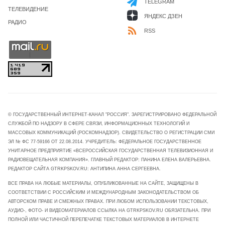
TELEGRAM
ТЕЛЕВИДЕНИЕ
ЯНДЕКС ДЗЕН
РАДИО
RSS
© ГОСУДАРСТВЕННЫЙ ИНТЕРНЕТ-КАНАЛ "РОССИЯ". ЗАРЕГИСТРИРОВАНО ФЕДЕРАЛЬНОЙ
СЛУЖБОЙ ПО НАДЗОРУ В СФЕРЕ СВЯЗИ, ИНФОРМАЦИОННЫХ ТЕХНОЛОГИЙ И
МАССОВЫХ КОММУНИКАЦИЙ (РОСКОМНАДЗОР). СВИДЕТЕЛЬСТВО О РЕГИСТРАЦИИ СМИ
ЭЛ № ФС 77-59166 ОТ 22.08.2014. УЧРЕДИТЕЛЬ: ФЕДЕРАЛЬНОЕ ГОСУДАРСТВЕННОЕ
УНИТАРНОЕ ПРЕДПРИЯТИЕ «ВСЕРОССИЙСКАЯ ГОСУДАРСТВЕННАЯ ТЕЛЕВИЗИОННАЯ И
РАДИОВЕЩАТЕЛЬНАЯ КОМПАНИЯ». ГЛАВНЫЙ РЕДАКТОР: ПАНИНА ЕЛЕНА ВАЛЕРЬЕВНА.
РЕДАКТОР САЙТА GTRKPSKOV.RU: АНТИПИНА АННА СЕРГЕЕВНА.
ВСЕ ПРАВА НА ЛЮБЫЕ МАТЕРИАЛЫ, ОПУБЛИКОВАННЫЕ НА САЙТЕ, ЗАЩИЩЕНЫ В
СООТВЕТСТВИИ С РОССИЙСКИМ И МЕЖДУНАРОДНЫМ ЗАКОНОДАТЕЛЬСТВОМ ОБ
АВТОРСКОМ ПРАВЕ И СМЕЖНЫХ ПРАВАХ. ПРИ ЛЮБОМ ИСПОЛЬЗОВАНИИ ТЕКСТОВЫХ,
АУДИО-, ФОТО- И ВИДЕОМАТЕРИАЛОВ ССЫЛКА НА GTRKPSKOV.RU ОБЯЗАТЕЛЬНА. ПРИ
ПОЛНОЙ ИЛИ ЧАСТИЧНОЙ ПЕРЕПЕЧАТКЕ ТЕКСТОВЫХ МАТЕРИАЛОВ В ИНТЕРНЕТЕ