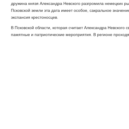
дружина князя Александра Невского разгромила немецких ры
Псковской земли эта дата имеет особое, сакральное значени
экспансия крестоносцев.
В Псковской области, которая считает Александра Невского 
памятные и патриотические мероприятия. В регионе проходят
а также традиционные соревнования по спортивному ориенти
объединяющие сотни участников от мала до велика.
"Даже в самые трудные времена Россия способна 
культуру, веру и свое будущее. С нами Бог! Победа
области Михаил Ведерников в своем канале в МА
Вести-Псков
Наш канал в Telegram
Поделиться