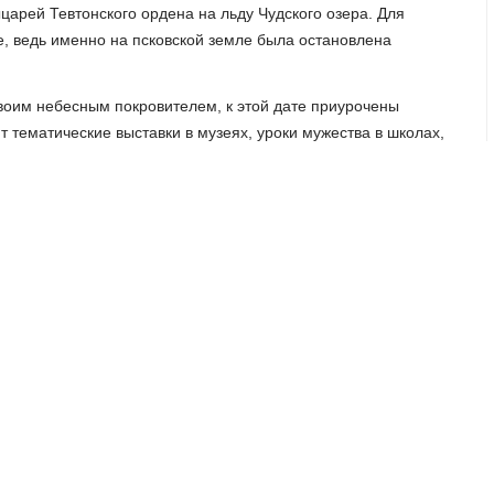
царей Тевтонского ордена на льду Чудского озера. Для
е, ведь именно на псковской земле была остановлена
своим небесным покровителем, к этой дате приурочены
 тематические выставки в музеях, уроки мужества в школах,
рованию "Венок славы Александра Невского",
дать отпор агрессии и защитить свою землю,
 будет за нами!" – написал губернатор Псковской
КС.