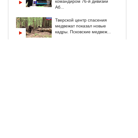
командиром 76-й дивизии
Аб...
Тверской центр спасения
медвежат показал новые
кадры. Псковские медвеж...
"Россети" не отреагировали, а
УФАС довели дело до конца.
Как антимоноп...
В Великих Луках началась
приемка школ и детских садов
к новому учебном...