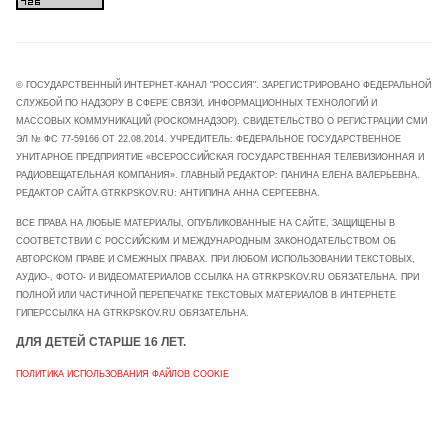
© ГОСУДАРСТВЕННЫЙ ИНТЕРНЕТ-КАНАЛ "РОССИЯ". ЗАРЕГИСТРИРОВАНО ФЕДЕРАЛЬНОЙ
СЛУЖБОЙ ПО НАДЗОРУ В СФЕРЕ СВЯЗИ, ИНФОРМАЦИОННЫХ ТЕХНОЛОГИЙ И
МАССОВЫХ КОММУНИКАЦИЙ (РОСКОМНАДЗОР). СВИДЕТЕЛЬСТВО О РЕГИСТРАЦИИ СМИ
ЭЛ № ФС 77-59166 ОТ 22.08.2014. УЧРЕДИТЕЛЬ: ФЕДЕРАЛЬНОЕ ГОСУДАРСТВЕННОЕ
УНИТАРНОЕ ПРЕДПРИЯТИЕ «ВСЕРОССИЙСКАЯ ГОСУДАРСТВЕННАЯ ТЕЛЕВИЗИОННАЯ И
РАДИОВЕЩАТЕЛЬНАЯ КОМПАНИЯ». ГЛАВНЫЙ РЕДАКТОР: ПАНИНА ЕЛЕНА ВАЛЕРЬЕВНА.
РЕДАКТОР САЙТА GTRKPSKOV.RU: АНТИПИНА АННА СЕРГЕЕВНА.
ВСЕ ПРАВА НА ЛЮБЫЕ МАТЕРИАЛЫ, ОПУБЛИКОВАННЫЕ НА САЙТЕ, ЗАЩИЩЕНЫ В
СООТВЕТСТВИИ С РОССИЙСКИМ И МЕЖДУНАРОДНЫМ ЗАКОНОДАТЕЛЬСТВОМ ОБ
АВТОРСКОМ ПРАВЕ И СМЕЖНЫХ ПРАВАХ. ПРИ ЛЮБОМ ИСПОЛЬЗОВАНИИ ТЕКСТОВЫХ,
АУДИО-, ФОТО- И ВИДЕОМАТЕРИАЛОВ ССЫЛКА НА GTRKPSKOV.RU ОБЯЗАТЕЛЬНА. ПРИ
ПОЛНОЙ ИЛИ ЧАСТИЧНОЙ ПЕРЕПЕЧАТКЕ ТЕКСТОВЫХ МАТЕРИАЛОВ В ИНТЕРНЕТЕ
ГИПЕРССЫЛКА НА GTRKPSKOV.RU ОБЯЗАТЕЛЬНА.
ДЛЯ ДЕТЕЙ СТАРШЕ 16 ЛЕТ.
ПОЛИТИКА ИСПОЛЬЗОВАНИЯ ФАЙЛОВ COOKIE