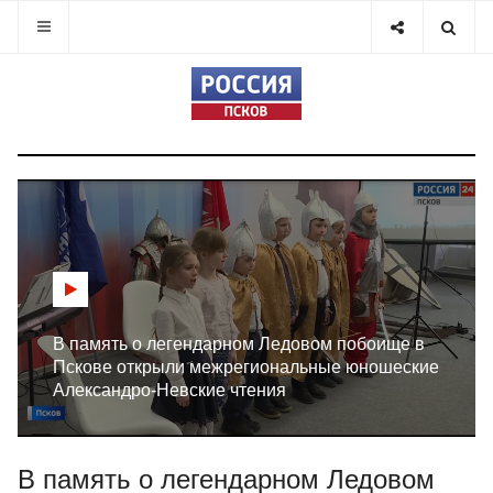
В память о легендарном Ледовом побоище в
Пскове открыли межрегиональные юношеские
Александро-Невские чтения
В память о легендарном Ледовом