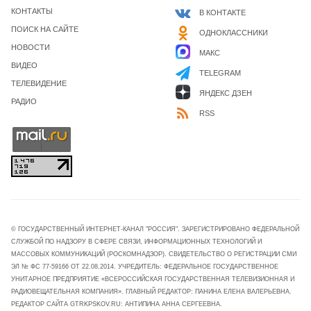
КОНТАКТЫ
В КОНТАКТЕ
ПОИСК НА САЙТЕ
ОДНОКЛАССНИКИ
НОВОСТИ
МАКС
ВИДЕО
TELEGRAM
ТЕЛЕВИДЕНИЕ
ЯНДЕКС ДЗЕН
РАДИО
RSS
© ГОСУДАРСТВЕННЫЙ ИНТЕРНЕТ-КАНАЛ "РОССИЯ". ЗАРЕГИСТРИРОВАНО ФЕДЕРАЛЬНОЙ
СЛУЖБОЙ ПО НАДЗОРУ В СФЕРЕ СВЯЗИ, ИНФОРМАЦИОННЫХ ТЕХНОЛОГИЙ И
МАССОВЫХ КОММУНИКАЦИЙ (РОСКОМНАДЗОР). СВИДЕТЕЛЬСТВО О РЕГИСТРАЦИИ СМИ
ЭЛ № ФС 77-59166 ОТ 22.08.2014. УЧРЕДИТЕЛЬ: ФЕДЕРАЛЬНОЕ ГОСУДАРСТВЕННОЕ
УНИТАРНОЕ ПРЕДПРИЯТИЕ «ВСЕРОССИЙСКАЯ ГОСУДАРСТВЕННАЯ ТЕЛЕВИЗИОННАЯ И
РАДИОВЕЩАТЕЛЬНАЯ КОМПАНИЯ». ГЛАВНЫЙ РЕДАКТОР: ПАНИНА ЕЛЕНА ВАЛЕРЬЕВНА.
РЕДАКТОР САЙТА GTRKPSKOV.RU: АНТИПИНА АННА СЕРГЕЕВНА.