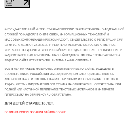
© ГОСУДАРСТВЕННЫЙ ИНТЕРНЕТ-КАНАЛ "РОССИЯ". ЗАРЕГИСТРИРОВАНО ФЕДЕРАЛЬНОЙ
СЛУЖБОЙ ПО НАДЗОРУ В СФЕРЕ СВЯЗИ, ИНФОРМАЦИОННЫХ ТЕХНОЛОГИЙ И
МАССОВЫХ КОММУНИКАЦИЙ (РОСКОМНАДЗОР). СВИДЕТЕЛЬСТВО О РЕГИСТРАЦИИ СМИ
ЭЛ № ФС 77-59166 ОТ 22.08.2014. УЧРЕДИТЕЛЬ: ФЕДЕРАЛЬНОЕ ГОСУДАРСТВЕННОЕ
УНИТАРНОЕ ПРЕДПРИЯТИЕ «ВСЕРОССИЙСКАЯ ГОСУДАРСТВЕННАЯ ТЕЛЕВИЗИОННАЯ И
РАДИОВЕЩАТЕЛЬНАЯ КОМПАНИЯ». ГЛАВНЫЙ РЕДАКТОР: ПАНИНА ЕЛЕНА ВАЛЕРЬЕВНА.
РЕДАКТОР САЙТА GTRKPSKOV.RU: АНТИПИНА АННА СЕРГЕЕВНА.
ВСЕ ПРАВА НА ЛЮБЫЕ МАТЕРИАЛЫ, ОПУБЛИКОВАННЫЕ НА САЙТЕ, ЗАЩИЩЕНЫ В
СООТВЕТСТВИИ С РОССИЙСКИМ И МЕЖДУНАРОДНЫМ ЗАКОНОДАТЕЛЬСТВОМ ОБ
АВТОРСКОМ ПРАВЕ И СМЕЖНЫХ ПРАВАХ. ПРИ ЛЮБОМ ИСПОЛЬЗОВАНИИ ТЕКСТОВЫХ,
АУДИО-, ФОТО- И ВИДЕОМАТЕРИАЛОВ ССЫЛКА НА GTRKPSKOV.RU ОБЯЗАТЕЛЬНА. ПРИ
ПОЛНОЙ ИЛИ ЧАСТИЧНОЙ ПЕРЕПЕЧАТКЕ ТЕКСТОВЫХ МАТЕРИАЛОВ В ИНТЕРНЕТЕ
ГИПЕРССЫЛКА НА GTRKPSKOV.RU ОБЯЗАТЕЛЬНА.
ДЛЯ ДЕТЕЙ СТАРШЕ 16 ЛЕТ.
ПОЛИТИКА ИСПОЛЬЗОВАНИЯ ФАЙЛОВ COOKIE