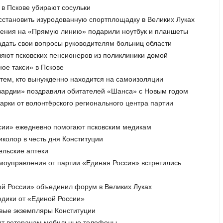
 в Пскове убирают сосульки
осстановить изуродованную спортплощадку в Великих Луках
ащения на «Прямую линию» подарили ноутбук и планшеты
адать свои вопросы руководителям больниц области
ляют псковских пенсионеров из поликлиники домой
ное такси» в Пскове
тем, кто вынужденно находится на самоизоляции
гвардии» поздравили обитателей «Шанса» с Новым годом
дарки от волонтёрского регионального центра партии
ссии» ежедневно помогают псковским медикам
иколор в честь дня Конституции
ельские аптеки
амоуправления от партии «Единая Россия» встретились
ной России» объединил форум в Великих Луках
едики от «Единой России»
овые экземпляры Конституции
рят ветеранам мобильные телефоны