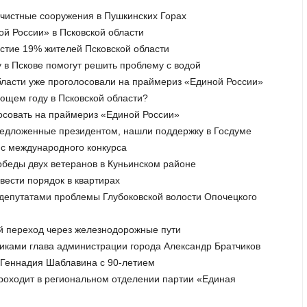
очистные сооружения в Пушкинских Горах
ой России» в Псковской области
астие 19% жителей Псковской области
 в Пскове помогут решить проблему с водой
области уже проголосовали на праймериз «Единой России»
ующем году в Псковской области?
лосовать на праймериз «Единой России»
редложенные президентом, нашли поддержку в Госдуме
 с международного конкурса
обеды двух ветеранов в Куньинском районе
вести порядок в квартирах
с депутатами проблемы Глубоковской волости Опочецкого
й переход через железнодорожные пути
никами глава администрации города Александр Братчиков
а Геннадия Шаблавина с 90-летием
роходит в региональном отделении партии «Единая