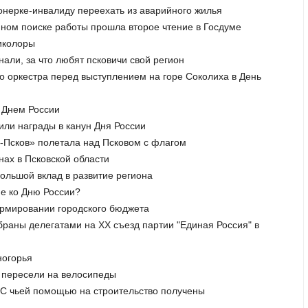
онерке-инвалиду переехать из аварийного жилья
нном поиске работы прошла второе чтение в Госдуме
риколоры
нали, за что любят псковичи свой регион
о оркестра перед выступлением на горе Соколиха в День
с Днем России
или награды в канун Дня России
и-Псков» полетала над Псковом с флагом
нах в Псковской области
 большой вклад в развитие региона
не ко Дню России?
формировании городского бюджета
збраны делегатами на XX съезд партии "Единая Россия" в
ногорья
к пересели на велосипеды
. С чьей помощью на строительство получены