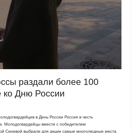
ссы раздали более 100
е ко Дню России
олодогвардейцев в День России Россия в честь
ра. Молодогвардейцы вместе с победителем
ной Синевой выбрали для акции самые многолюдные места