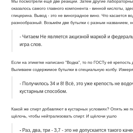
Мы посмотрели ещё две реакции. Затем другие лабораторные и
оказалось самого главного компонента - винной кислоты, зде
глицерина. Вывод - это не виноградное вино. Что касается в
разнообразный. Возьмём две бутылки с разным названием, но
- Читаем Не является акцизной маркой и федераль
игра слов.
Если на этикетке написано "Водка", то по ГОСТу её крепост
Выливаем содержимое бутылки в специальную колбу. Измеряем
- Получилось 34 и 8! Всё, это уже крепость не вод
кустарным способом.
Какой же спирт добавляют в кустарных условиях? Опять же по
щёлочь, чтобы нейтрализовать спирт. И щёлочи ушло
-
Раз, два, три - 3,7 - это не допускается такого кач