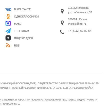
115162 г.Москва
В КОНТАКТЕ
ул.Шаболовка д.37
ОДНОКЛАССНИКИ
180024 г.Псков
МАКС
Рижский пр.71
+7 (8112) 62-80-54
TELEGRAM
ЯНДЕКС ДЗЕН
RSS
УНИКАЦИЙ (РОСКОМНАДЗОР). СВИДЕТЕЛЬСТВО О РЕГИСТРАЦИИ СМИ ЭЛ № ФС 77-
МПАНИЯ». ГЛАВНЫЙ РЕДАКТОР: ПАНИНА ЕЛЕНА ВАЛЕРЬЕВНА. РЕДАКТОР САЙТА
 СМЕЖНЫХ ПРАВАХ. ПРИ ЛЮБОМ ИСПОЛЬЗОВАНИИ ТЕКСТОВЫХ, АУДИО-, ФОТО- И
RU ОБЯЗАТЕЛЬНА.