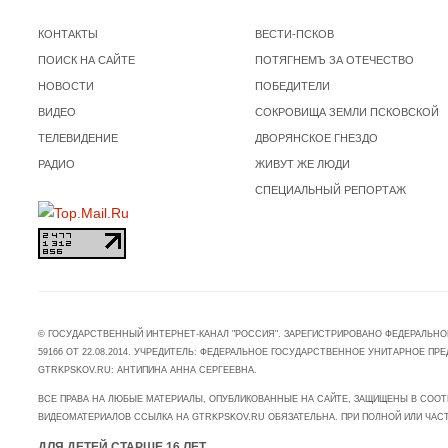
КОНТАКТЫ
ВЕСТИ-ПСКОВ
ПОИСК НА САЙТЕ
ПОТЯГНЕМЪ ЗА ОТЕЧЕСТВО
НОВОСТИ
ПОБЕДИТЕЛИ
ВИДЕО
СОКРОВИЩА ЗЕМЛИ ПСКОВСКОЙ
ТЕЛЕВИДЕНИЕ
ДВОРЯНСКОЕ ГНЕЗДО
РАДИО
ЖИВУТ ЖЕ ЛЮДИ
СПЕЦИАЛЬНЫЙ РЕПОРТАЖ
© ГОСУДАРСТВЕННЫЙ ИНТЕРНЕТ-КАНАЛ "РОССИЯ". ЗАРЕГИСТРИРОВАНО ФЕДЕРАЛЬНО
59166 ОТ 22.08.2014. УЧРЕДИТЕЛЬ: ФЕДЕРАЛЬНОЕ ГОСУДАРСТВЕННОЕ УНИТАРНОЕ 
GTRKPSKOV.RU: АНТИПИНА АННА СЕРГЕЕВНА.
ВСЕ ПРАВА НА ЛЮБЫЕ МАТЕРИАЛЫ, ОПУБЛИКОВАННЫЕ НА САЙТЕ, ЗАЩИЩЕНЫ В СООТ
ВИДЕОМАТЕРИАЛОВ ССЫЛКА НА GTRKPSKOV.RU ОБЯЗАТЕЛЬНА. ПРИ ПОЛНОЙ ИЛИ ЧАС
ДЛЯ ДЕТЕЙ СТАРШЕ 16 ЛЕТ.