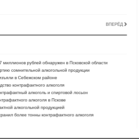
ВПЕРЁД
 37 миллионов рублей обнаружен в Псковской области
артию сомнительной алкогольной продукции
 изъяли в Себежском районе
одство контрафактного алкоголя
онтрафактный алкоголь и спиртовой лосьон
нтрафактного алкоголя в Пскове
актной алкогольной продукцией
хранил более тонны контрафактного алкоголя