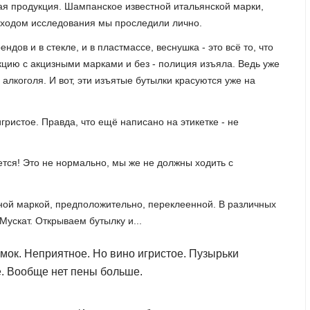
ая продукция. Шампанское известной итальянской марки,
За ходом исследования мы проследили лично.
дов и в стекле, и в пластмассе, веснушка - это всё то, что
кцию с акцизными марками и без - полиция изъяла. Ведь уже
алкоголя. И вот, эти изъятые бутылки красуются уже на
гристое. Правда, что ещё написано на этикетке - не
тся! Это не нормально, мы же не должны ходить с
зной маркой, предположительно, переклеенной. В различных
Мускат. Открываем бутылку и...
имок. Неприятное. Но вино игристое. Пузырьки
ё. Вообще нет пены больше.