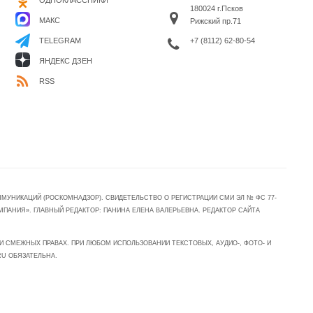
ОДНОКЛАССНИКИ
180024 г.Псков
МАКС
Рижский пр.71
+7 (8112) 62-80-54
TELEGRAM
ЯНДЕКС ДЗЕН
RSS
УНИКАЦИЙ (РОСКОМНАДЗОР). СВИДЕТЕЛЬСТВО О РЕГИСТРАЦИИ СМИ ЭЛ № ФС 77-
МПАНИЯ». ГЛАВНЫЙ РЕДАКТОР: ПАНИНА ЕЛЕНА ВАЛЕРЬЕВНА. РЕДАКТОР САЙТА
 СМЕЖНЫХ ПРАВАХ. ПРИ ЛЮБОМ ИСПОЛЬЗОВАНИИ ТЕКСТОВЫХ, АУДИО-, ФОТО- И
RU ОБЯЗАТЕЛЬНА.