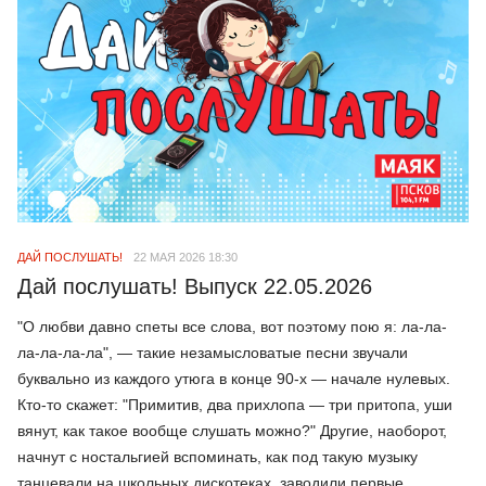
ДАЙ ПОСЛУШАТЬ!
22 МАЯ 2026 18:30
Дай послушать! Выпуск 22.05.2026
"О любви давно спеты все слова, вот поэтому пою я: ла-ла-
ла-ла-ла-ла", — такие незамысловатые песни звучали
буквально из каждого утюга в конце 90-х — начале нулевых.
Кто-то скажет: "Примитив, два прихлопа — три притопа, уши
вянут, как такое вообще слушать можно?" Другие, наоборот,
начнут с ностальгией вспоминать, как под такую музыку
танцевали на школьных дискотеках, заводили первые