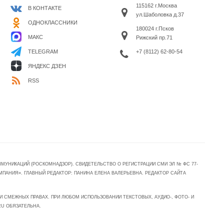
115162 г.Москва
В КОНТАКТЕ
ул.Шаболовка д.37
ОДНОКЛАССНИКИ
180024 г.Псков
МАКС
Рижский пр.71
+7 (8112) 62-80-54
TELEGRAM
ЯНДЕКС ДЗЕН
RSS
УНИКАЦИЙ (РОСКОМНАДЗОР). СВИДЕТЕЛЬСТВО О РЕГИСТРАЦИИ СМИ ЭЛ № ФС 77-
МПАНИЯ». ГЛАВНЫЙ РЕДАКТОР: ПАНИНА ЕЛЕНА ВАЛЕРЬЕВНА. РЕДАКТОР САЙТА
 СМЕЖНЫХ ПРАВАХ. ПРИ ЛЮБОМ ИСПОЛЬЗОВАНИИ ТЕКСТОВЫХ, АУДИО-, ФОТО- И
RU ОБЯЗАТЕЛЬНА.