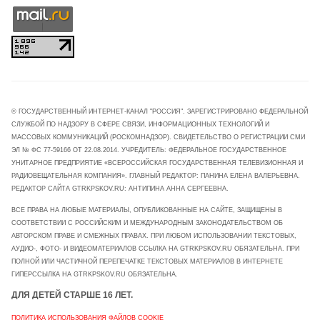
© ГОСУДАРСТВЕННЫЙ ИНТЕРНЕТ-КАНАЛ "РОССИЯ". ЗАРЕГИСТРИРОВАНО ФЕДЕРАЛЬНОЙ
СЛУЖБОЙ ПО НАДЗОРУ В СФЕРЕ СВЯЗИ, ИНФОРМАЦИОННЫХ ТЕХНОЛОГИЙ И
МАССОВЫХ КОММУНИКАЦИЙ (РОСКОМНАДЗОР). СВИДЕТЕЛЬСТВО О РЕГИСТРАЦИИ СМИ
ЭЛ № ФС 77-59166 ОТ 22.08.2014. УЧРЕДИТЕЛЬ: ФЕДЕРАЛЬНОЕ ГОСУДАРСТВЕННОЕ
УНИТАРНОЕ ПРЕДПРИЯТИЕ «ВСЕРОССИЙСКАЯ ГОСУДАРСТВЕННАЯ ТЕЛЕВИЗИОННАЯ И
РАДИОВЕЩАТЕЛЬНАЯ КОМПАНИЯ». ГЛАВНЫЙ РЕДАКТОР: ПАНИНА ЕЛЕНА ВАЛЕРЬЕВНА.
РЕДАКТОР САЙТА GTRKPSKOV.RU: АНТИПИНА АННА СЕРГЕЕВНА.
ВСЕ ПРАВА НА ЛЮБЫЕ МАТЕРИАЛЫ, ОПУБЛИКОВАННЫЕ НА САЙТЕ, ЗАЩИЩЕНЫ В
СООТВЕТСТВИИ С РОССИЙСКИМ И МЕЖДУНАРОДНЫМ ЗАКОНОДАТЕЛЬСТВОМ ОБ
АВТОРСКОМ ПРАВЕ И СМЕЖНЫХ ПРАВАХ. ПРИ ЛЮБОМ ИСПОЛЬЗОВАНИИ ТЕКСТОВЫХ,
АУДИО-, ФОТО- И ВИДЕОМАТЕРИАЛОВ ССЫЛКА НА GTRKPSKOV.RU ОБЯЗАТЕЛЬНА. ПРИ
ПОЛНОЙ ИЛИ ЧАСТИЧНОЙ ПЕРЕПЕЧАТКЕ ТЕКСТОВЫХ МАТЕРИАЛОВ В ИНТЕРНЕТЕ
ГИПЕРССЫЛКА НА GTRKPSKOV.RU ОБЯЗАТЕЛЬНА.
ДЛЯ ДЕТЕЙ СТАРШЕ 16 ЛЕТ.
ПОЛИТИКА ИСПОЛЬЗОВАНИЯ ФАЙЛОВ COOKIE