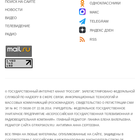
ПОИСК НА САЙТЕ
ОДНОКЛАССНИКИ
НОВОСТИ
МАКС
ВИДЕО
TELEGRAM
ТЕЛЕВИДЕНИЕ
ЯНДЕКС ДЗЕН
РАДИО
RSS
© ГОСУДАРСТВЕННЫЙ ИНТЕРНЕТ-КАНАЛ "РОССИЯ". ЗАРЕГИСТРИРОВАНО ФЕДЕРАЛЬНОЙ
СЛУЖБОЙ ПО НАДЗОРУ В СФЕРЕ СВЯЗИ, ИНФОРМАЦИОННЫХ ТЕХНОЛОГИЙ И
МАССОВЫХ КОММУНИКАЦИЙ (РОСКОМНАДЗОР). СВИДЕТЕЛЬСТВО О РЕГИСТРАЦИИ СМИ
ЭЛ № ФС 77-59166 ОТ 22.08.2014. УЧРЕДИТЕЛЬ: ФЕДЕРАЛЬНОЕ ГОСУДАРСТВЕННОЕ
УНИТАРНОЕ ПРЕДПРИЯТИЕ «ВСЕРОССИЙСКАЯ ГОСУДАРСТВЕННАЯ ТЕЛЕВИЗИОННАЯ И
РАДИОВЕЩАТЕЛЬНАЯ КОМПАНИЯ». ГЛАВНЫЙ РЕДАКТОР: ПАНИНА ЕЛЕНА ВАЛЕРЬЕВНА.
РЕДАКТОР САЙТА GTRKPSKOV.RU: АНТИПИНА АННА СЕРГЕЕВНА.
ВСЕ ПРАВА НА ЛЮБЫЕ МАТЕРИАЛЫ, ОПУБЛИКОВАННЫЕ НА САЙТЕ, ЗАЩИЩЕНЫ В