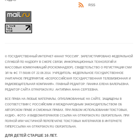
RSS
© ГОСУДАРСТВЕННЫЙ ИНТЕРНЕТ-КАНАЛ "РОССИЯ". ЗАРЕГИСТРИРОВАНО ФЕДЕРАЛЬНОЙ
СЛУЖБОЙ ПО НАДЗОРУ В СФЕРЕ СВЯЗИ, ИНФОРМАЦИОННЫХ ТЕХНОЛОГИЙ И
МАССОВЫХ КОММУНИКАЦИЙ (РОСКОМНАДЗОР). СВИДЕТЕЛЬСТВО О РЕГИСТРАЦИИ СМИ
ЭЛ № ФС 77-59166 ОТ 22.08.2014. УЧРЕДИТЕЛЬ: ФЕДЕРАЛЬНОЕ ГОСУДАРСТВЕННОЕ
УНИТАРНОЕ ПРЕДПРИЯТИЕ «ВСЕРОССИЙСКАЯ ГОСУДАРСТВЕННАЯ ТЕЛЕВИЗИОННАЯ И
РАДИОВЕЩАТЕЛЬНАЯ КОМПАНИЯ». ГЛАВНЫЙ РЕДАКТОР: ПАНИНА ЕЛЕНА ВАЛЕРЬЕВНА.
РЕДАКТОР САЙТА GTRKPSKOV.RU: АНТИПИНА АННА СЕРГЕЕВНА.
ВСЕ ПРАВА НА ЛЮБЫЕ МАТЕРИАЛЫ, ОПУБЛИКОВАННЫЕ НА САЙТЕ, ЗАЩИЩЕНЫ В
СООТВЕТСТВИИ С РОССИЙСКИМ И МЕЖДУНАРОДНЫМ ЗАКОНОДАТЕЛЬСТВОМ ОБ
АВТОРСКОМ ПРАВЕ И СМЕЖНЫХ ПРАВАХ. ПРИ ЛЮБОМ ИСПОЛЬЗОВАНИИ ТЕКСТОВЫХ,
АУДИО-, ФОТО- И ВИДЕОМАТЕРИАЛОВ ССЫЛКА НА GTRKPSKOV.RU ОБЯЗАТЕЛЬНА. ПРИ
ПОЛНОЙ ИЛИ ЧАСТИЧНОЙ ПЕРЕПЕЧАТКЕ ТЕКСТОВЫХ МАТЕРИАЛОВ В ИНТЕРНЕТЕ
ГИПЕРССЫЛКА НА GTRKPSKOV.RU ОБЯЗАТЕЛЬНА.
ДЛЯ ДЕТЕЙ СТАРШЕ 16 ЛЕТ.