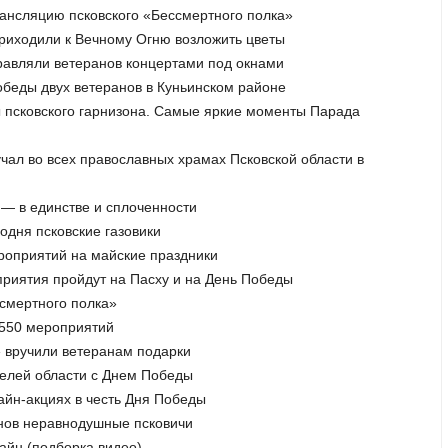
рансляцию псковского «Бессмертного полка»
риходили к Вечному Огню возложить цветы
дравляли ветеранов концертами под окнами
обеды двух ветеранов в Куньинском районе
ы псковского гарнизона. Самые яркие моменты Парада
чал во всех православных храмах Псковской области в
 — в единстве и сплоченности
одня псковские газовики
ероприятий на майские праздники
приятия пройдут на Пасху и на День Победы
ссмертного полка»
 550 мероприятий
 вручили ветеранам подарки
телей области с Днем Победы
лайн-акциях в честь Дня Победы
анов неравнодушные псковичи
айн (подборка видео)