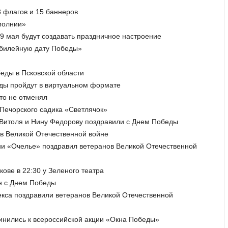
8 флагов и 15 баннеров
 молнии»
9 мая будут создавать праздничное настроение
юбилейную дату Победы»
беды в Псковской области
еды пройдут в виртуальном формате
то не отменял
Печорского садика «Светлячок»
 Витоля и Нину Федорову поздравили с Днем Победы
 в Великой Отечественной войне
сни «Очелье» поздравил ветеранов Великой Отечественной
ове в 22:30 у Зеленого театра
ан с Днем Победы
лекса поздравили ветеранов Великой Отечественной
динились к всероссийской акции «Окна Победы»