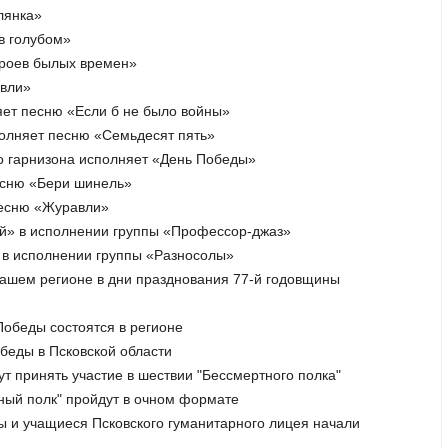
лянка»
 в голубом»
ероев былых времен»
авли»
яет песню «Если б не было войны»
полняет песню «Семьдесят пять»
го гарнизона исполняет «День Победы»
есню «Бери шинель»
песню «Журавли»
ой» в исполнении группы «Профессор-джаз»
» в исполнении группы «Разносолы»
нашем регионе в дни празднования 77-й годовщины
Победы состоятся в регионе
беды в Псковской области
гут принять участие в шествии "Бессмертного полка"
тный полк" пройдут в очном формате
ы и учащиеся Псковского гуманитарного лицея начали