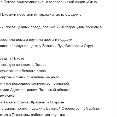
ея Пскова присоединились к всероссийской акции «Окна
. Псковичи посетили интерактивные площадки в
тий, посвященных празднованию 77-й годовщины победы в
навестили дома и вручили цветы и подарки
щие пройдут по центру Великих Лук, Острова и Струг
беды в Пскове
 сегодня вечером в Пскове
бслуживание «Вечного огня»
ссмертный полк» псковичам не надо
инится рекордное количество псковичей
премии Администрации Псковской области
их Луках
и 9 мая в Стругах Красных и Острове
е с сыном почтил павших в Великой Отечественной войне
сетил в Псковском районе могилу отца