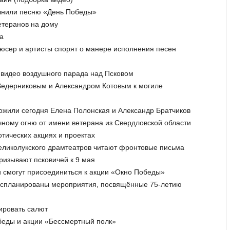
полнили песню «День Победы»
етеранов на дому
а
юсер и артисты спорят о манере исполнения песен
 видео воздушного парада над Псковом
Ведерниковым и Александром Котовым к могиле
ложили сегодня Елена Полонская и Александр Братчиков
ечному огню от имени ветерана из Свердловской области
отических акциях и проектах
Великолукского драмтеатров читают фронтовые письма
ризывают псковичей к 9 мая
ии смогут присоединиться к акции «Окно Победы»
ии спланированы мероприятия, посвящённые 75-летию
ировать салют
беды и акции «Бессмертный полк»