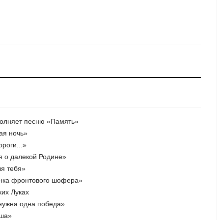
полняет песню «Память»
ая ночь»
роги...»
я о далекой Родине»
ля тебя»
енка фронтового шофера»
ких Луках
 нужна одна победа»
юша»