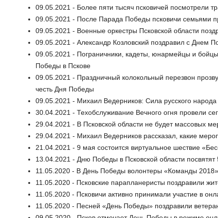
09.05.2021 - Более пяти тысяч псковичей посмотрели т
09.05.2021 - После Парада Победы псковичи семьями п
09.05.2021 - Военные оркестры Псковской области поз
09.05.2021 - Александр Козловский поздравил с Днем П
09.05.2021 - Пограничники, кадеты, юнармейцы и бойц
Победы в Пскове
09.05.2021 - Праздничный колокольный перезвон прозву
честь Дня Победы
09.05.2021 - Михаил Ведерников: Сила русского народа
30.04.2021 - Техобслуживание Вечного огня провели сег
29.04.2021 - В Псковской области не будет массовых м
29.04.2021 - Михаил Ведерников рассказал, какие меро
21.04.2021 - 9 мая состоится виртуальное шествие «Бе
13.04.2021 - Дню Победы в Псковской области посвятят
11.05.2020 - В День Победы волонтеры «Команды 2018»
11.05.2020 - Псковские парапланеристы поздравили жи
11.05.2020 - Псковичи активно принимали участие в он
11.05.2020 - Песней «День Победы» поздравили ветер
09.05.2020 - Псков отмечает День Победы в режиме онл