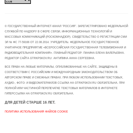
© ГОСУДАРСТВЕННЫЙ ИНТЕРНЕТ-КАНАЛ "РОССИЯ". ЗАРЕГИСТРИРОВАНО ФЕДЕРАЛЬНОЙ
СЛУЖБОЙ ПО НАДЗОРУ В СФЕРЕ СВЯЗИ, ИНФОРМАЦИОННЫХ ТЕХНОЛОГИЙ И
МАССОВЫХ КОММУНИКАЦИЙ (РОСКОМНАДЗОР). СВИДЕТЕЛЬСТВО О РЕГИСТРАЦИИ СМИ
ЭЛ № ФС 77-59166 ОТ 22.08.2014. УЧРЕДИТЕЛЬ: ФЕДЕРАЛЬНОЕ ГОСУДАРСТВЕННОЕ
УНИТАРНОЕ ПРЕДПРИЯТИЕ «ВСЕРОССИЙСКАЯ ГОСУДАРСТВЕННАЯ ТЕЛЕВИЗИОННАЯ И
РАДИОВЕЩАТЕЛЬНАЯ КОМПАНИЯ». ГЛАВНЫЙ РЕДАКТОР: ПАНИНА ЕЛЕНА ВАЛЕРЬЕВНА.
РЕДАКТОР САЙТА GTRKPSKOV.RU: АНТИПИНА АННА СЕРГЕЕВНА.
ВСЕ ПРАВА НА ЛЮБЫЕ МАТЕРИАЛЫ, ОПУБЛИКОВАННЫЕ НА САЙТЕ, ЗАЩИЩЕНЫ В
СООТВЕТСТВИИ С РОССИЙСКИМ И МЕЖДУНАРОДНЫМ ЗАКОНОДАТЕЛЬСТВОМ ОБ
АВТОРСКОМ ПРАВЕ И СМЕЖНЫХ ПРАВАХ. ПРИ ЛЮБОМ ИСПОЛЬЗОВАНИИ ТЕКСТОВЫХ,
АУДИО-, ФОТО- И ВИДЕОМАТЕРИАЛОВ ССЫЛКА НА GTRKPSKOV.RU ОБЯЗАТЕЛЬНА. ПРИ
ПОЛНОЙ ИЛИ ЧАСТИЧНОЙ ПЕРЕПЕЧАТКЕ ТЕКСТОВЫХ МАТЕРИАЛОВ В ИНТЕРНЕТЕ
ГИПЕРССЫЛКА НА GTRKPSKOV.RU ОБЯЗАТЕЛЬНА.
ДЛЯ ДЕТЕЙ СТАРШЕ 16 ЛЕТ.
ПОЛИТИКА ИСПОЛЬЗОВАНИЯ ФАЙЛОВ COOKIE