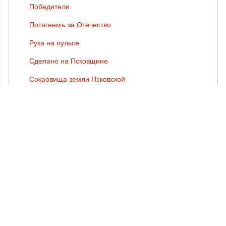
Победители
Потягнемъ за Отечество
Рука на пульсе
Сделано на Псковщине
Сокровища земли Псковской
Спасая жизни
Специальный репортаж
Товарищи собственники
ТЕГИ
Валентин Курбатов
Жизнь региона
Наследие