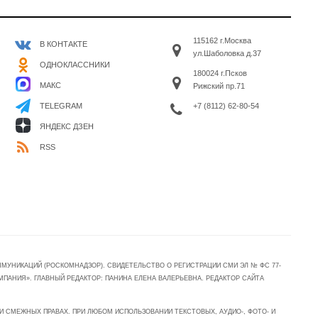
115162 г.Москва
В КОНТАКТЕ
ул.Шаболовка д.37
ОДНОКЛАССНИКИ
180024 г.Псков
МАКС
Рижский пр.71
+7 (8112) 62-80-54
TELEGRAM
ЯНДЕКС ДЗЕН
RSS
УНИКАЦИЙ (РОСКОМНАДЗОР). СВИДЕТЕЛЬСТВО О РЕГИСТРАЦИИ СМИ ЭЛ № ФС 77-
МПАНИЯ». ГЛАВНЫЙ РЕДАКТОР: ПАНИНА ЕЛЕНА ВАЛЕРЬЕВНА. РЕДАКТОР САЙТА
 СМЕЖНЫХ ПРАВАХ. ПРИ ЛЮБОМ ИСПОЛЬЗОВАНИИ ТЕКСТОВЫХ, АУДИО-, ФОТО- И