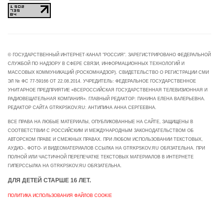
© ГОСУДАРСТВЕННЫЙ ИНТЕРНЕТ-КАНАЛ "РОССИЯ". ЗАРЕГИСТРИРОВАНО ФЕДЕРАЛЬНОЙ
СЛУЖБОЙ ПО НАДЗОРУ В СФЕРЕ СВЯЗИ, ИНФОРМАЦИОННЫХ ТЕХНОЛОГИЙ И
МАССОВЫХ КОММУНИКАЦИЙ (РОСКОМНАДЗОР). СВИДЕТЕЛЬСТВО О РЕГИСТРАЦИИ СМИ
ЭЛ № ФС 77-59166 ОТ 22.08.2014. УЧРЕДИТЕЛЬ: ФЕДЕРАЛЬНОЕ ГОСУДАРСТВЕННОЕ
УНИТАРНОЕ ПРЕДПРИЯТИЕ «ВСЕРОССИЙСКАЯ ГОСУДАРСТВЕННАЯ ТЕЛЕВИЗИОННАЯ И
РАДИОВЕЩАТЕЛЬНАЯ КОМПАНИЯ». ГЛАВНЫЙ РЕДАКТОР: ПАНИНА ЕЛЕНА ВАЛЕРЬЕВНА.
РЕДАКТОР САЙТА GTRKPSKOV.RU: АНТИПИНА АННА СЕРГЕЕВНА.
ВСЕ ПРАВА НА ЛЮБЫЕ МАТЕРИАЛЫ, ОПУБЛИКОВАННЫЕ НА САЙТЕ, ЗАЩИЩЕНЫ В
СООТВЕТСТВИИ С РОССИЙСКИМ И МЕЖДУНАРОДНЫМ ЗАКОНОДАТЕЛЬСТВОМ ОБ
АВТОРСКОМ ПРАВЕ И СМЕЖНЫХ ПРАВАХ. ПРИ ЛЮБОМ ИСПОЛЬЗОВАНИИ ТЕКСТОВЫХ,
АУДИО-, ФОТО- И ВИДЕОМАТЕРИАЛОВ ССЫЛКА НА GTRKPSKOV.RU ОБЯЗАТЕЛЬНА. ПРИ
ПОЛНОЙ ИЛИ ЧАСТИЧНОЙ ПЕРЕПЕЧАТКЕ ТЕКСТОВЫХ МАТЕРИАЛОВ В ИНТЕРНЕТЕ
ГИПЕРССЫЛКА НА GTRKPSKOV.RU ОБЯЗАТЕЛЬНА.
ДЛЯ ДЕТЕЙ СТАРШЕ 16 ЛЕТ.
ПОЛИТИКА ИСПОЛЬЗОВАНИЯ ФАЙЛОВ COOKIE