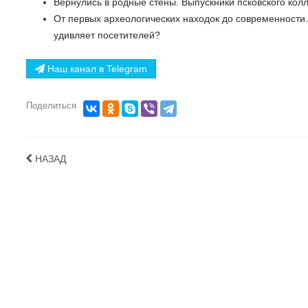
Вернулись в родные стены. Выпускники псковского кол
От первых археологических находок до современности.
удивляет посетителей?
Наш канал в Telegram
Поделиться
НАЗАД