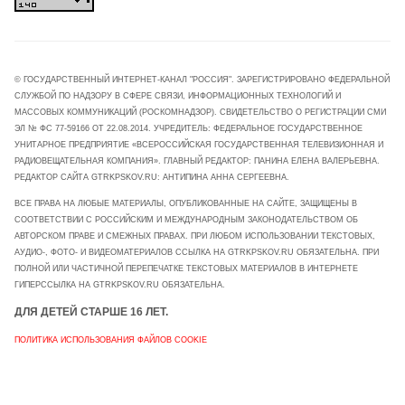
© ГОСУДАРСТВЕННЫЙ ИНТЕРНЕТ-КАНАЛ "РОССИЯ". ЗАРЕГИСТРИРОВАНО ФЕДЕРАЛЬНОЙ
СЛУЖБОЙ ПО НАДЗОРУ В СФЕРЕ СВЯЗИ, ИНФОРМАЦИОННЫХ ТЕХНОЛОГИЙ И
МАССОВЫХ КОММУНИКАЦИЙ (РОСКОМНАДЗОР). СВИДЕТЕЛЬСТВО О РЕГИСТРАЦИИ СМИ
ЭЛ № ФС 77-59166 ОТ 22.08.2014. УЧРЕДИТЕЛЬ: ФЕДЕРАЛЬНОЕ ГОСУДАРСТВЕННОЕ
УНИТАРНОЕ ПРЕДПРИЯТИЕ «ВСЕРОССИЙСКАЯ ГОСУДАРСТВЕННАЯ ТЕЛЕВИЗИОННАЯ И
РАДИОВЕЩАТЕЛЬНАЯ КОМПАНИЯ». ГЛАВНЫЙ РЕДАКТОР: ПАНИНА ЕЛЕНА ВАЛЕРЬЕВНА.
РЕДАКТОР САЙТА GTRKPSKOV.RU: АНТИПИНА АННА СЕРГЕЕВНА.
ВСЕ ПРАВА НА ЛЮБЫЕ МАТЕРИАЛЫ, ОПУБЛИКОВАННЫЕ НА САЙТЕ, ЗАЩИЩЕНЫ В
СООТВЕТСТВИИ С РОССИЙСКИМ И МЕЖДУНАРОДНЫМ ЗАКОНОДАТЕЛЬСТВОМ ОБ
АВТОРСКОМ ПРАВЕ И СМЕЖНЫХ ПРАВАХ. ПРИ ЛЮБОМ ИСПОЛЬЗОВАНИИ ТЕКСТОВЫХ,
АУДИО-, ФОТО- И ВИДЕОМАТЕРИАЛОВ ССЫЛКА НА GTRKPSKOV.RU ОБЯЗАТЕЛЬНА. ПРИ
ПОЛНОЙ ИЛИ ЧАСТИЧНОЙ ПЕРЕПЕЧАТКЕ ТЕКСТОВЫХ МАТЕРИАЛОВ В ИНТЕРНЕТЕ
ГИПЕРССЫЛКА НА GTRKPSKOV.RU ОБЯЗАТЕЛЬНА.
ДЛЯ ДЕТЕЙ СТАРШЕ 16 ЛЕТ.
ПОЛИТИКА ИСПОЛЬЗОВАНИЯ ФАЙЛОВ COOKIE