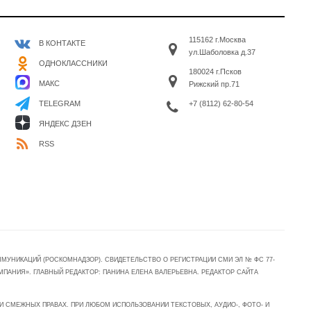
115162 г.Москва
В КОНТАКТЕ
ул.Шаболовка д.37
ОДНОКЛАССНИКИ
180024 г.Псков
МАКС
Рижский пр.71
+7 (8112) 62-80-54
TELEGRAM
ЯНДЕКС ДЗЕН
RSS
УНИКАЦИЙ (РОСКОМНАДЗОР). СВИДЕТЕЛЬСТВО О РЕГИСТРАЦИИ СМИ ЭЛ № ФС 77-
МПАНИЯ». ГЛАВНЫЙ РЕДАКТОР: ПАНИНА ЕЛЕНА ВАЛЕРЬЕВНА. РЕДАКТОР САЙТА
 СМЕЖНЫХ ПРАВАХ. ПРИ ЛЮБОМ ИСПОЛЬЗОВАНИИ ТЕКСТОВЫХ, АУДИО-, ФОТО- И