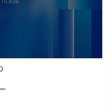
0
иво.