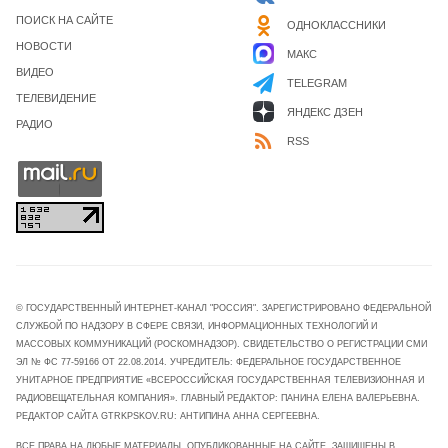
ПОИСК НА САЙТЕ
ОДНОКЛАССНИКИ
НОВОСТИ
МАКС
ВИДЕО
TELEGRAM
ТЕЛЕВИДЕНИЕ
ЯНДЕКС ДЗЕН
РАДИО
RSS
© ГОСУДАРСТВЕННЫЙ ИНТЕРНЕТ-КАНАЛ "РОССИЯ". ЗАРЕГИСТРИРОВАНО ФЕДЕРАЛЬНОЙ
СЛУЖБОЙ ПО НАДЗОРУ В СФЕРЕ СВЯЗИ, ИНФОРМАЦИОННЫХ ТЕХНОЛОГИЙ И
МАССОВЫХ КОММУНИКАЦИЙ (РОСКОМНАДЗОР). СВИДЕТЕЛЬСТВО О РЕГИСТРАЦИИ СМИ
ЭЛ № ФС 77-59166 ОТ 22.08.2014. УЧРЕДИТЕЛЬ: ФЕДЕРАЛЬНОЕ ГОСУДАРСТВЕННОЕ
УНИТАРНОЕ ПРЕДПРИЯТИЕ «ВСЕРОССИЙСКАЯ ГОСУДАРСТВЕННАЯ ТЕЛЕВИЗИОННАЯ И
РАДИОВЕЩАТЕЛЬНАЯ КОМПАНИЯ». ГЛАВНЫЙ РЕДАКТОР: ПАНИНА ЕЛЕНА ВАЛЕРЬЕВНА.
РЕДАКТОР САЙТА GTRKPSKOV.RU: АНТИПИНА АННА СЕРГЕЕВНА.
ВСЕ ПРАВА НА ЛЮБЫЕ МАТЕРИАЛЫ, ОПУБЛИКОВАННЫЕ НА САЙТЕ, ЗАЩИЩЕНЫ В