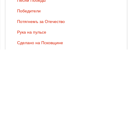
Песни Победы
Победители
Потягнемъ за Отечество
Рука на пульсе
Сделано на Псковщине
Сокровища земли Псковской
Спасая жизни
Специальный репортаж
Товарищи собственники
ТЕГИ