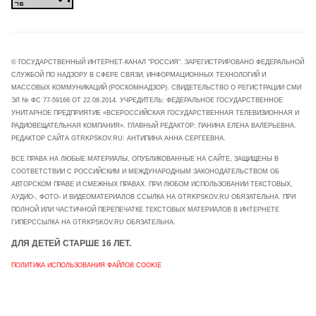
© ГОСУДАРСТВЕННЫЙ ИНТЕРНЕТ-КАНАЛ "РОССИЯ". ЗАРЕГИСТРИРОВАНО ФЕДЕРАЛЬНОЙ
СЛУЖБОЙ ПО НАДЗОРУ В СФЕРЕ СВЯЗИ, ИНФОРМАЦИОННЫХ ТЕХНОЛОГИЙ И
МАССОВЫХ КОММУНИКАЦИЙ (РОСКОМНАДЗОР). СВИДЕТЕЛЬСТВО О РЕГИСТРАЦИИ СМИ
ЭЛ № ФС 77-59166 ОТ 22.08.2014. УЧРЕДИТЕЛЬ: ФЕДЕРАЛЬНОЕ ГОСУДАРСТВЕННОЕ
УНИТАРНОЕ ПРЕДПРИЯТИЕ «ВСЕРОССИЙСКАЯ ГОСУДАРСТВЕННАЯ ТЕЛЕВИЗИОННАЯ И
РАДИОВЕЩАТЕЛЬНАЯ КОМПАНИЯ». ГЛАВНЫЙ РЕДАКТОР: ПАНИНА ЕЛЕНА ВАЛЕРЬЕВНА.
РЕДАКТОР САЙТА GTRKPSKOV.RU: АНТИПИНА АННА СЕРГЕЕВНА.
ВСЕ ПРАВА НА ЛЮБЫЕ МАТЕРИАЛЫ, ОПУБЛИКОВАННЫЕ НА САЙТЕ, ЗАЩИЩЕНЫ В
СООТВЕТСТВИИ С РОССИЙСКИМ И МЕЖДУНАРОДНЫМ ЗАКОНОДАТЕЛЬСТВОМ ОБ
АВТОРСКОМ ПРАВЕ И СМЕЖНЫХ ПРАВАХ. ПРИ ЛЮБОМ ИСПОЛЬЗОВАНИИ ТЕКСТОВЫХ,
АУДИО-, ФОТО- И ВИДЕОМАТЕРИАЛОВ ССЫЛКА НА GTRKPSKOV.RU ОБЯЗАТЕЛЬНА. ПРИ
ПОЛНОЙ ИЛИ ЧАСТИЧНОЙ ПЕРЕПЕЧАТКЕ ТЕКСТОВЫХ МАТЕРИАЛОВ В ИНТЕРНЕТЕ
ГИПЕРССЫЛКА НА GTRKPSKOV.RU ОБЯЗАТЕЛЬНА.
ДЛЯ ДЕТЕЙ СТАРШЕ 16 ЛЕТ.
ПОЛИТИКА ИСПОЛЬЗОВАНИЯ ФАЙЛОВ COOKIE