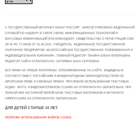
© ГОСУДАРСТВЕННЫЙ ИНТЕРНЕТ-КАНАЛ "РОССИЯ". ЗАРЕГИСТРИРОВАНО ФЕДЕРАЛЬНОЙ
СЛУЖБОЙ ПО НАДЗОРУ В СФЕРЕ СВЯЗИ, ИНФОРМАЦИОННЫХ ТЕХНОЛОГИЙ И
МАССОВЫХ КОММУНИКАЦИЙ (РОСКОМНАДЗОР). СВИДЕТЕЛЬСТВО О РЕГИСТРАЦИИ СМИ
ЭЛ № ФС 77-59166 ОТ 22.08.2014. УЧРЕДИТЕЛЬ: ФЕДЕРАЛЬНОЕ ГОСУДАРСТВЕННОЕ
УНИТАРНОЕ ПРЕДПРИЯТИЕ «ВСЕРОССИЙСКАЯ ГОСУДАРСТВЕННАЯ ТЕЛЕВИЗИОННАЯ И
РАДИОВЕЩАТЕЛЬНАЯ КОМПАНИЯ». ГЛАВНЫЙ РЕДАКТОР: ПАНИНА ЕЛЕНА ВАЛЕРЬЕВНА.
РЕДАКТОР САЙТА GTRKPSKOV.RU: АНТИПИНА АННА СЕРГЕЕВНА.
ВСЕ ПРАВА НА ЛЮБЫЕ МАТЕРИАЛЫ, ОПУБЛИКОВАННЫЕ НА САЙТЕ, ЗАЩИЩЕНЫ В
СООТВЕТСТВИИ С РОССИЙСКИМ И МЕЖДУНАРОДНЫМ ЗАКОНОДАТЕЛЬСТВОМ ОБ
АВТОРСКОМ ПРАВЕ И СМЕЖНЫХ ПРАВАХ. ПРИ ЛЮБОМ ИСПОЛЬЗОВАНИИ ТЕКСТОВЫХ,
АУДИО-, ФОТО- И ВИДЕОМАТЕРИАЛОВ ССЫЛКА НА GTRKPSKOV.RU ОБЯЗАТЕЛЬНА. ПРИ
ПОЛНОЙ ИЛИ ЧАСТИЧНОЙ ПЕРЕПЕЧАТКЕ ТЕКСТОВЫХ МАТЕРИАЛОВ В ИНТЕРНЕТЕ
ГИПЕРССЫЛКА НА GTRKPSKOV.RU ОБЯЗАТЕЛЬНА.
ДЛЯ ДЕТЕЙ СТАРШЕ 16 ЛЕТ.
ПОЛИТИКА ИСПОЛЬЗОВАНИЯ ФАЙЛОВ COOKIE