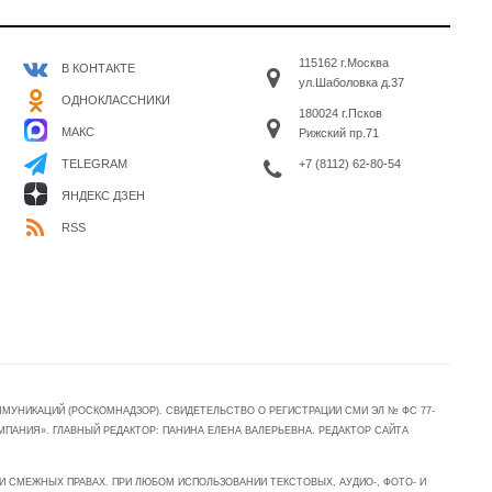
115162 г.Москва
В КОНТАКТЕ
ул.Шаболовка д.37
ОДНОКЛАССНИКИ
180024 г.Псков
МАКС
Рижский пр.71
+7 (8112) 62-80-54
TELEGRAM
ЯНДЕКС ДЗЕН
RSS
УНИКАЦИЙ (РОСКОМНАДЗОР). СВИДЕТЕЛЬСТВО О РЕГИСТРАЦИИ СМИ ЭЛ № ФС 77-
МПАНИЯ». ГЛАВНЫЙ РЕДАКТОР: ПАНИНА ЕЛЕНА ВАЛЕРЬЕВНА. РЕДАКТОР САЙТА
 СМЕЖНЫХ ПРАВАХ. ПРИ ЛЮБОМ ИСПОЛЬЗОВАНИИ ТЕКСТОВЫХ, АУДИО-, ФОТО- И