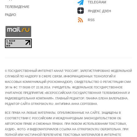
TELEGRAM
ТЕЛЕВИДЕНИЕ
ЯНДЕКС ДЗЕН
РАДИО
RSS
© ГОСУДАРСТВЕННЫЙ ИНТЕРНЕТ-КАНАЛ "РОССИЯ". ЗАРЕГИСТРИРОВАНО ФЕДЕРАЛЬНОЙ
СЛУЖБОЙ ПО НАДЗОРУ В СФЕРЕ СВЯЗИ, ИНФОРМАЦИОННЫХ ТЕХНОЛОГИЙ И
МАССОВЫХ КОММУНИКАЦИЙ (РОСКОМНАДЗОР). СВИДЕТЕЛЬСТВО О РЕГИСТРАЦИИ СМИ
ЭЛ № ФС 77-59166 ОТ 22.08.2014. УЧРЕДИТЕЛЬ: ФЕДЕРАЛЬНОЕ ГОСУДАРСТВЕННОЕ
УНИТАРНОЕ ПРЕДПРИЯТИЕ «ВСЕРОССИЙСКАЯ ГОСУДАРСТВЕННАЯ ТЕЛЕВИЗИОННАЯ И
РАДИОВЕЩАТЕЛЬНАЯ КОМПАНИЯ». ГЛАВНЫЙ РЕДАКТОР: ПАНИНА ЕЛЕНА ВАЛЕРЬЕВНА.
РЕДАКТОР САЙТА GTRKPSKOV.RU: АНТИПИНА АННА СЕРГЕЕВНА.
ВСЕ ПРАВА НА ЛЮБЫЕ МАТЕРИАЛЫ, ОПУБЛИКОВАННЫЕ НА САЙТЕ, ЗАЩИЩЕНЫ В
СООТВЕТСТВИИ С РОССИЙСКИМ И МЕЖДУНАРОДНЫМ ЗАКОНОДАТЕЛЬСТВОМ ОБ
АВТОРСКОМ ПРАВЕ И СМЕЖНЫХ ПРАВАХ. ПРИ ЛЮБОМ ИСПОЛЬЗОВАНИИ ТЕКСТОВЫХ,
АУДИО-, ФОТО- И ВИДЕОМАТЕРИАЛОВ ССЫЛКА НА GTRKPSKOV.RU ОБЯЗАТЕЛЬНА. ПРИ
ПОЛНОЙ ИЛИ ЧАСТИЧНОЙ ПЕРЕПЕЧАТКЕ ТЕКСТОВЫХ МАТЕРИАЛОВ В ИНТЕРНЕТЕ