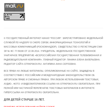
© ГОСУДАРСТВЕННЫЙ ИНТЕРНЕТ-КАНАЛ "РОССИЯ". ЗАРЕГИСТРИРОВАНО ФЕДЕРАЛЬНОЙ
СЛУЖБОЙ ПО НАДЗОРУ В СФЕРЕ СВЯЗИ, ИНФОРМАЦИОННЫХ ТЕХНОЛОГИЙ И
МАССОВЫХ КОММУНИКАЦИЙ (РОСКОМНАДЗОР). СВИДЕТЕЛЬСТВО О РЕГИСТРАЦИИ СМИ
ЭЛ № ФС 77-59166 ОТ 22.08.2014. УЧРЕДИТЕЛЬ: ФЕДЕРАЛЬНОЕ ГОСУДАРСТВЕННОЕ
УНИТАРНОЕ ПРЕДПРИЯТИЕ «ВСЕРОССИЙСКАЯ ГОСУДАРСТВЕННАЯ ТЕЛЕВИЗИОННАЯ И
РАДИОВЕЩАТЕЛЬНАЯ КОМПАНИЯ». ГЛАВНЫЙ РЕДАКТОР: ПАНИНА ЕЛЕНА ВАЛЕРЬЕВНА.
РЕДАКТОР САЙТА GTRKPSKOV.RU: АНТИПИНА АННА СЕРГЕЕВНА.
ВСЕ ПРАВА НА ЛЮБЫЕ МАТЕРИАЛЫ, ОПУБЛИКОВАННЫЕ НА САЙТЕ, ЗАЩИЩЕНЫ В
СООТВЕТСТВИИ С РОССИЙСКИМ И МЕЖДУНАРОДНЫМ ЗАКОНОДАТЕЛЬСТВОМ ОБ
АВТОРСКОМ ПРАВЕ И СМЕЖНЫХ ПРАВАХ. ПРИ ЛЮБОМ ИСПОЛЬЗОВАНИИ ТЕКСТОВЫХ,
АУДИО-, ФОТО- И ВИДЕОМАТЕРИАЛОВ ССЫЛКА НА GTRKPSKOV.RU ОБЯЗАТЕЛЬНА. ПРИ
ПОЛНОЙ ИЛИ ЧАСТИЧНОЙ ПЕРЕПЕЧАТКЕ ТЕКСТОВЫХ МАТЕРИАЛОВ В ИНТЕРНЕТЕ
ГИПЕРССЫЛКА НА GTRKPSKOV.RU ОБЯЗАТЕЛЬНА.
ДЛЯ ДЕТЕЙ СТАРШЕ 16 ЛЕТ.