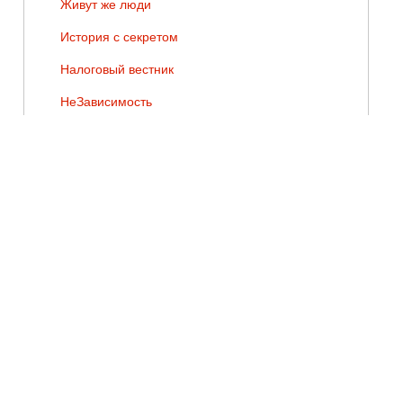
Живут же люди
История с секретом
Налоговый вестник
НеЗависимость
Они сражались за Родину
Оптимисты
Песни Победы
Победители
Потягнемъ за Отечество
Рука на пульсе
Сделано на Псковщине
Сокровища земли Псковской
Спасая жизни