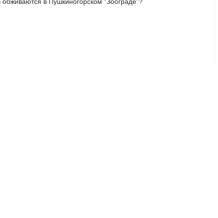
в обживаются в Пушкиногорском "Зоограде"?
ВПЕРЁД