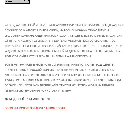
© ГОСУДАРСТВЕННЫЙ ИНТЕРНЕТ-КАНАЛ "РОССИЯ". ЗАРЕГИСТРИРОВАНО ФЕДЕРАЛЬНОЙ
СЛУЖБОЙ ПО НАДЗОРУ В СФЕРЕ СВЯЗИ, ИНФОРМАЦИОННЫХ ТЕХНОЛОГИЙ И
МАССОВЫХ КОММУНИКАЦИЙ (РОСКОМНАДЗОР). СВИДЕТЕЛЬСТВО О РЕГИСТРАЦИИ СМИ
ЭЛ № ФС 77-59166 ОТ 22.08.2014. УЧРЕДИТЕЛЬ: ФЕДЕРАЛЬНОЕ ГОСУДАРСТВЕННОЕ
УНИТАРНОЕ ПРЕДПРИЯТИЕ «ВСЕРОССИЙСКАЯ ГОСУДАРСТВЕННАЯ ТЕЛЕВИЗИОННАЯ И
РАДИОВЕЩАТЕЛЬНАЯ КОМПАНИЯ». ГЛАВНЫЙ РЕДАКТОР: ПАНИНА ЕЛЕНА ВАЛЕРЬЕВНА.
РЕДАКТОР САЙТА GTRKPSKOV.RU: АНТИПИНА АННА СЕРГЕЕВНА.
ВСЕ ПРАВА НА ЛЮБЫЕ МАТЕРИАЛЫ, ОПУБЛИКОВАННЫЕ НА САЙТЕ, ЗАЩИЩЕНЫ В
СООТВЕТСТВИИ С РОССИЙСКИМ И МЕЖДУНАРОДНЫМ ЗАКОНОДАТЕЛЬСТВОМ ОБ
АВТОРСКОМ ПРАВЕ И СМЕЖНЫХ ПРАВАХ. ПРИ ЛЮБОМ ИСПОЛЬЗОВАНИИ ТЕКСТОВЫХ,
АУДИО-, ФОТО- И ВИДЕОМАТЕРИАЛОВ ССЫЛКА НА GTRKPSKOV.RU ОБЯЗАТЕЛЬНА. ПРИ
ПОЛНОЙ ИЛИ ЧАСТИЧНОЙ ПЕРЕПЕЧАТКЕ ТЕКСТОВЫХ МАТЕРИАЛОВ В ИНТЕРНЕТЕ
ГИПЕРССЫЛКА НА GTRKPSKOV.RU ОБЯЗАТЕЛЬНА.
ДЛЯ ДЕТЕЙ СТАРШЕ 16 ЛЕТ.
ПОЛИТИКА ИСПОЛЬЗОВАНИЯ ФАЙЛОВ COOKIE