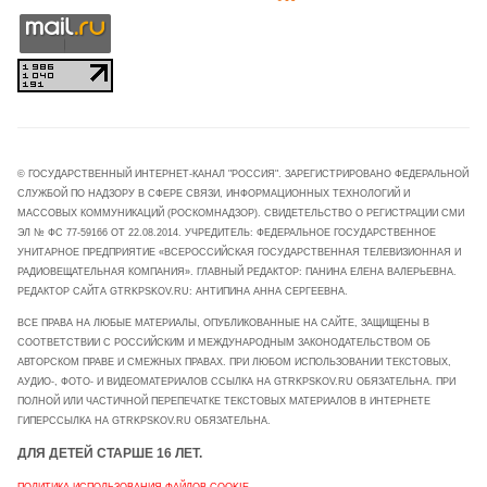
© ГОСУДАРСТВЕННЫЙ ИНТЕРНЕТ-КАНАЛ "РОССИЯ". ЗАРЕГИСТРИРОВАНО ФЕДЕРАЛЬНОЙ
СЛУЖБОЙ ПО НАДЗОРУ В СФЕРЕ СВЯЗИ, ИНФОРМАЦИОННЫХ ТЕХНОЛОГИЙ И
МАССОВЫХ КОММУНИКАЦИЙ (РОСКОМНАДЗОР). СВИДЕТЕЛЬСТВО О РЕГИСТРАЦИИ СМИ
ЭЛ № ФС 77-59166 ОТ 22.08.2014. УЧРЕДИТЕЛЬ: ФЕДЕРАЛЬНОЕ ГОСУДАРСТВЕННОЕ
УНИТАРНОЕ ПРЕДПРИЯТИЕ «ВСЕРОССИЙСКАЯ ГОСУДАРСТВЕННАЯ ТЕЛЕВИЗИОННАЯ И
РАДИОВЕЩАТЕЛЬНАЯ КОМПАНИЯ». ГЛАВНЫЙ РЕДАКТОР: ПАНИНА ЕЛЕНА ВАЛЕРЬЕВНА.
РЕДАКТОР САЙТА GTRKPSKOV.RU: АНТИПИНА АННА СЕРГЕЕВНА.
ВСЕ ПРАВА НА ЛЮБЫЕ МАТЕРИАЛЫ, ОПУБЛИКОВАННЫЕ НА САЙТЕ, ЗАЩИЩЕНЫ В
СООТВЕТСТВИИ С РОССИЙСКИМ И МЕЖДУНАРОДНЫМ ЗАКОНОДАТЕЛЬСТВОМ ОБ
АВТОРСКОМ ПРАВЕ И СМЕЖНЫХ ПРАВАХ. ПРИ ЛЮБОМ ИСПОЛЬЗОВАНИИ ТЕКСТОВЫХ,
АУДИО-, ФОТО- И ВИДЕОМАТЕРИАЛОВ ССЫЛКА НА GTRKPSKOV.RU ОБЯЗАТЕЛЬНА. ПРИ
ПОЛНОЙ ИЛИ ЧАСТИЧНОЙ ПЕРЕПЕЧАТКЕ ТЕКСТОВЫХ МАТЕРИАЛОВ В ИНТЕРНЕТЕ
ГИПЕРССЫЛКА НА GTRKPSKOV.RU ОБЯЗАТЕЛЬНА.
ДЛЯ ДЕТЕЙ СТАРШЕ 16 ЛЕТ.