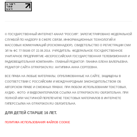
© ГОСУДАРСТВЕННЫЙ ИНТЕРНЕТ-КАНАЛ "РОССИЯ". ЗАРЕГИСТРИРОВАНО ФЕДЕРАЛЬНОЙ
СЛУЖБОЙ ПО НАДЗОРУ В СФЕРЕ СВЯЗИ, ИНФОРМАЦИОННЫХ ТЕХНОЛОГИЙ И
МАССОВЫХ КОММУНИКАЦИЙ (РОСКОМНАДЗОР). СВИДЕТЕЛЬСТВО О РЕГИСТРАЦИИ СМИ
ЭЛ № ФС 77-59166 ОТ 22.08.2014. УЧРЕДИТЕЛЬ: ФЕДЕРАЛЬНОЕ ГОСУДАРСТВЕННОЕ
УНИТАРНОЕ ПРЕДПРИЯТИЕ «ВСЕРОССИЙСКАЯ ГОСУДАРСТВЕННАЯ ТЕЛЕВИЗИОННАЯ И
РАДИОВЕЩАТЕЛЬНАЯ КОМПАНИЯ». ГЛАВНЫЙ РЕДАКТОР: ПАНИНА ЕЛЕНА ВАЛЕРЬЕВНА.
РЕДАКТОР САЙТА GTRKPSKOV.RU: АНТИПИНА АННА СЕРГЕЕВНА.
ВСЕ ПРАВА НА ЛЮБЫЕ МАТЕРИАЛЫ, ОПУБЛИКОВАННЫЕ НА САЙТЕ, ЗАЩИЩЕНЫ В
СООТВЕТСТВИИ С РОССИЙСКИМ И МЕЖДУНАРОДНЫМ ЗАКОНОДАТЕЛЬСТВОМ ОБ
АВТОРСКОМ ПРАВЕ И СМЕЖНЫХ ПРАВАХ. ПРИ ЛЮБОМ ИСПОЛЬЗОВАНИИ ТЕКСТОВЫХ,
АУДИО-, ФОТО- И ВИДЕОМАТЕРИАЛОВ ССЫЛКА НА GTRKPSKOV.RU ОБЯЗАТЕЛЬНА. ПРИ
ПОЛНОЙ ИЛИ ЧАСТИЧНОЙ ПЕРЕПЕЧАТКЕ ТЕКСТОВЫХ МАТЕРИАЛОВ В ИНТЕРНЕТЕ
ГИПЕРССЫЛКА НА GTRKPSKOV.RU ОБЯЗАТЕЛЬНА.
ДЛЯ ДЕТЕЙ СТАРШЕ 16 ЛЕТ.
ПОЛИТИКА ИСПОЛЬЗОВАНИЯ ФАЙЛОВ COOKIE