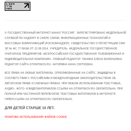
© ГОСУДАРСТВЕННЫЙ ИНТЕРНЕТ-КАНАЛ "РОССИЯ". ЗАРЕГИСТРИРОВАНО ФЕДЕРАЛЬНОЙ
СЛУЖБОЙ ПО НАДЗОРУ В СФЕРЕ СВЯЗИ, ИНФОРМАЦИОННЫХ ТЕХНОЛОГИЙ И
МАССОВЫХ КОММУНИКАЦИЙ (РОСКОМНАДЗОР). СВИДЕТЕЛЬСТВО О РЕГИСТРАЦИИ СМИ
ЭЛ № ФС 77-59166 ОТ 22.08.2014. УЧРЕДИТЕЛЬ: ФЕДЕРАЛЬНОЕ ГОСУДАРСТВЕННОЕ
УНИТАРНОЕ ПРЕДПРИЯТИЕ «ВСЕРОССИЙСКАЯ ГОСУДАРСТВЕННАЯ ТЕЛЕВИЗИОННАЯ И
РАДИОВЕЩАТЕЛЬНАЯ КОМПАНИЯ». ГЛАВНЫЙ РЕДАКТОР: ПАНИНА ЕЛЕНА ВАЛЕРЬЕВНА.
РЕДАКТОР САЙТА GTRKPSKOV.RU: АНТИПИНА АННА СЕРГЕЕВНА.
ВСЕ ПРАВА НА ЛЮБЫЕ МАТЕРИАЛЫ, ОПУБЛИКОВАННЫЕ НА САЙТЕ, ЗАЩИЩЕНЫ В
СООТВЕТСТВИИ С РОССИЙСКИМ И МЕЖДУНАРОДНЫМ ЗАКОНОДАТЕЛЬСТВОМ ОБ
АВТОРСКОМ ПРАВЕ И СМЕЖНЫХ ПРАВАХ. ПРИ ЛЮБОМ ИСПОЛЬЗОВАНИИ ТЕКСТОВЫХ,
АУДИО-, ФОТО- И ВИДЕОМАТЕРИАЛОВ ССЫЛКА НА GTRKPSKOV.RU ОБЯЗАТЕЛЬНА. ПРИ
ПОЛНОЙ ИЛИ ЧАСТИЧНОЙ ПЕРЕПЕЧАТКЕ ТЕКСТОВЫХ МАТЕРИАЛОВ В ИНТЕРНЕТЕ
ГИПЕРССЫЛКА НА GTRKPSKOV.RU ОБЯЗАТЕЛЬНА.
ДЛЯ ДЕТЕЙ СТАРШЕ 16 ЛЕТ.
ПОЛИТИКА ИСПОЛЬЗОВАНИЯ ФАЙЛОВ COOKIE