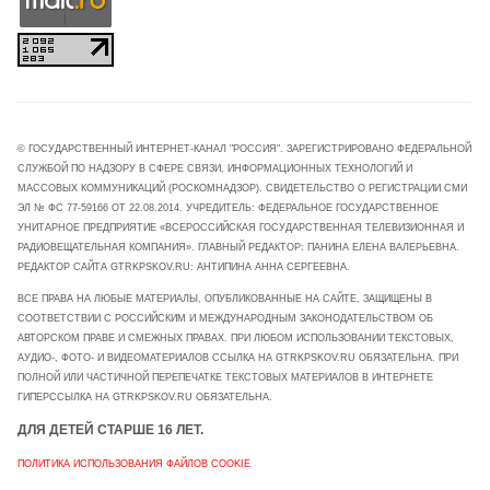
© ГОСУДАРСТВЕННЫЙ ИНТЕРНЕТ-КАНАЛ "РОССИЯ". ЗАРЕГИСТРИРОВАНО ФЕДЕРАЛЬНОЙ
СЛУЖБОЙ ПО НАДЗОРУ В СФЕРЕ СВЯЗИ, ИНФОРМАЦИОННЫХ ТЕХНОЛОГИЙ И
МАССОВЫХ КОММУНИКАЦИЙ (РОСКОМНАДЗОР). СВИДЕТЕЛЬСТВО О РЕГИСТРАЦИИ СМИ
ЭЛ № ФС 77-59166 ОТ 22.08.2014. УЧРЕДИТЕЛЬ: ФЕДЕРАЛЬНОЕ ГОСУДАРСТВЕННОЕ
УНИТАРНОЕ ПРЕДПРИЯТИЕ «ВСЕРОССИЙСКАЯ ГОСУДАРСТВЕННАЯ ТЕЛЕВИЗИОННАЯ И
РАДИОВЕЩАТЕЛЬНАЯ КОМПАНИЯ». ГЛАВНЫЙ РЕДАКТОР: ПАНИНА ЕЛЕНА ВАЛЕРЬЕВНА.
РЕДАКТОР САЙТА GTRKPSKOV.RU: АНТИПИНА АННА СЕРГЕЕВНА.
ВСЕ ПРАВА НА ЛЮБЫЕ МАТЕРИАЛЫ, ОПУБЛИКОВАННЫЕ НА САЙТЕ, ЗАЩИЩЕНЫ В
СООТВЕТСТВИИ С РОССИЙСКИМ И МЕЖДУНАРОДНЫМ ЗАКОНОДАТЕЛЬСТВОМ ОБ
АВТОРСКОМ ПРАВЕ И СМЕЖНЫХ ПРАВАХ. ПРИ ЛЮБОМ ИСПОЛЬЗОВАНИИ ТЕКСТОВЫХ,
АУДИО-, ФОТО- И ВИДЕОМАТЕРИАЛОВ ССЫЛКА НА GTRKPSKOV.RU ОБЯЗАТЕЛЬНА. ПРИ
ПОЛНОЙ ИЛИ ЧАСТИЧНОЙ ПЕРЕПЕЧАТКЕ ТЕКСТОВЫХ МАТЕРИАЛОВ В ИНТЕРНЕТЕ
ГИПЕРССЫЛКА НА GTRKPSKOV.RU ОБЯЗАТЕЛЬНА.
ДЛЯ ДЕТЕЙ СТАРШЕ 16 ЛЕТ.
ПОЛИТИКА ИСПОЛЬЗОВАНИЯ ФАЙЛОВ COOKIE